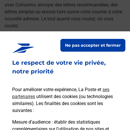
avec Colissimo, envoyer des lettres recommandées, des
lettres simples ou encore faire suivre votre courrier à votre
nouvelle adresse. Le tout quand vous voulez, où vous
voulez.
Découvrez toutes les offres et services en ligne de
Ne pas accepter et fermer
La Poste
Le respect de votre vie privée,
notre priorité
Pour améliorer votre expérience, La Poste et
ses
partenaires
utilisent des cookies (ou technologies
similaires). Les finalités des cookies sont les
suivantes :
Mesure d’audience
: établir des statistiques
complémentaires sur l’utilisation de nos sites et