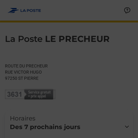
Le lien s'ouvre dans un nouvel onglet
Allez au contenu
Day of the Week
Get directions to La Poste at ROUTE DU PRECHEUR ST PIERRE,
Hours
La Poste
LE PRECHEUR
ROUTE DU PRECHEUR
RUE VICTOR HUGO
97250
ST PIERRE
Horaires
Des 7 prochains jours