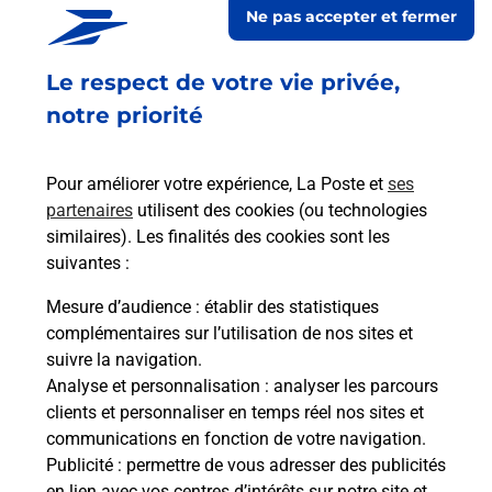
Ne pas accepter et fermer
Le respect de votre vie privée,
notre priorité
Pour améliorer votre expérience, La Poste et
ses
partenaires
utilisent des cookies (ou technologies
similaires). Les finalités des cookies sont les
suivantes :
Mesure d’audience
: établir des statistiques
En savoir plus
complémentaires sur l’utilisation de nos sites et
suivre la navigation.
Code de la route auto ou moto
dent
sui
Analyse et personnalisation
: analyser les parcours
clients et personnaliser en temps réel nos sites et
Vous cherchez à passer votre code de la route auto
communications en fonction de votre navigation.
ou moto au Bureau La Poste - LE MARIGOT
Publicité
: permettre de vous adresser des publicités
(97225) ? Découvrez l'offre proposée par La Poste.
en lien avec vos centres d’intérêts sur notre site et