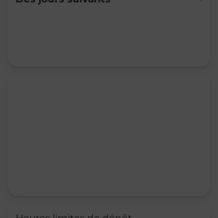
Mardi
08:00
-
12:30
Mercredi
08:00
-
12:30
Jeudi
08:00
-
12:00
14:00
-
16:00
Vendredi
08:00
-
12:30
Samedi
08:00
-
11:30
Dimanche
Fermé