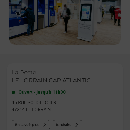
Le lien s'ouvre dans un nouvel onglet
La Poste
LE LORRAIN CAP ATLANTIC
Ouvert
-
jusqu'à
11h30
46 RUE SCHOELCHER
97214
LE LORRAIN
En savoir plus
Itinéraire