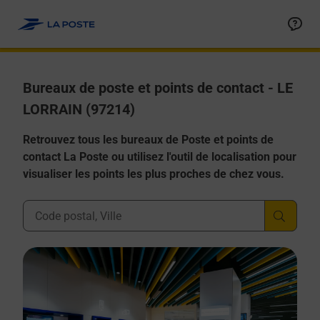
Allez au contenu
Afficher ou masquer la réponse
Afficher ou masquer la réponse
Afficher ou masquer la réponse
Afficher ou masquer la réponse
Afficher ou masquer la réponse
Bureaux de poste et points de contact - LE
LORRAIN (97214)
Retrouvez tous les bureaux de Poste et points de
contact La Poste ou utilisez l'outil de localisation pour
visualiser les points les plus proches de chez vous.
Ville, Département, Code Postal