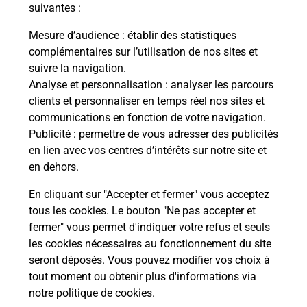
modification de livraison ?
suivantes :
Mesure d’audience
: établir des statistiques
complémentaires sur l’utilisation de nos sites et
Comment La Poste participe-t-elle
suivre la navigation.
à votre sécurité au quotidien ?
Analyse et personnalisation
: analyser les parcours
clients et personnaliser en temps réel nos sites et
communications en fonction de votre navigation.
Puis-je passer mon code de la route
Publicité
: permettre de vous adresser des publicités
avec La Poste et sous quelles
en lien avec vos centres d’intérêts sur notre site et
conditions ?
en dehors.
En cliquant sur "Accepter et fermer" vous acceptez
tous les cookies. Le bouton "Ne pas accepter et
fermer" vous permet d'indiquer votre refus et seuls
Localiser
Liste
Martinique
LE LORRAIN
les cookies nécessaires au fonctionnement du site
seront déposés. Vous pouvez modifier vos choix à
tout moment ou obtenir plus d'informations via
notre politique de cookies
.