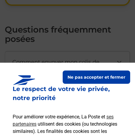
Questions fréquemment
posées
Comment envoyer mon colis de
chez moi ?
Ne pas accepter et fermer
Le respect de votre vie privée,
Est-il possible d’acheter un
notre priorité
emballage directement depuis un
bureau de Poste ?
Pour améliorer votre expérience, La Poste et
ses
partenaires
utilisent des cookies (ou technologies
Comment demander une
similaires). Les finalités des cookies sont les