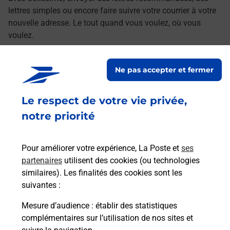
lettres simples ou encore faire suivre votre courrier à votre
nouvelle adresse. Le tout quand vous voulez, où vous
voulez.
Découvrez toutes les offres et services en ligne de
Ne pas accepter et fermer
La Poste
Le respect de votre vie privée,
notre priorité
Pour améliorer votre expérience, La Poste et
ses
partenaires
utilisent des cookies (ou technologies
similaires). Les finalités des cookies sont les
suivantes :
Mesure d’audience
: établir des statistiques
complémentaires sur l’utilisation de nos sites et