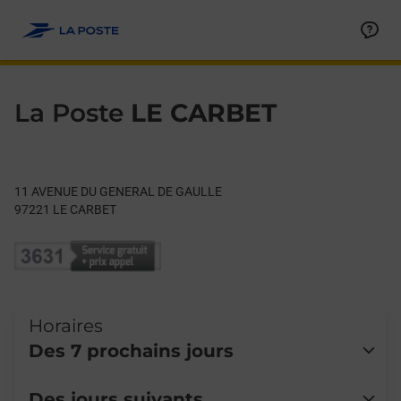
Le lien s'ouvre dans un nouvel onglet
Allez au contenu
Day of the Week
Get directions to La Poste at 11 AVENUE DU GENERAL DE GAU
Hours
La Poste
LE CARBET
11 AVENUE DU GENERAL DE GAULLE
97221
LE CARBET
Horaires
Des 7 prochains jours
Lundi
08:00
-
12:30
14:00
-
16:00
Des jours suivants