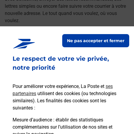
lettres simples ou encore faire suivre votre courrier à votre
nouvelle adresse. Le tout quand vous voulez, où vous
voulez.
Découvrez toutes les offres et services en ligne de
Ne pas accepter et fermer
La Poste
Le respect de votre vie privée,
notre priorité
Pour améliorer votre expérience, La Poste et
ses
partenaires
utilisent des cookies (ou technologies
similaires). Les finalités des cookies sont les
suivantes :
Mesure d’audience
: établir des statistiques
complémentaires sur l’utilisation de nos sites et