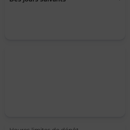
Mardi
08:00
-
12:45
Mercredi
08:00
-
12:45
Jeudi
08:00
-
12:45
Vendredi
08:00
-
12:45
Samedi
08:00
-
11:30
Dimanche
Fermé