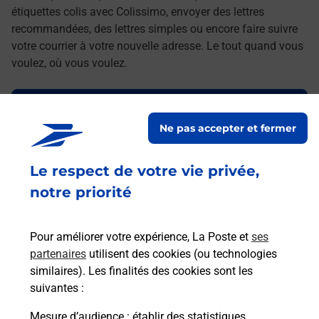
étiquettes colis avec Colissimo, envoyer des lettres
recommandées, des lettres simples ou encore faire suivre
votre courrier à votre nouvelle adresse. Le tout quand vous
voulez, où vous voulez.
Découvrez toutes les offres et services en ligne de
La Poste
Ne pas accepter et fermer
Le respect de votre vie privée,
notre priorité
Pour améliorer votre expérience, La Poste et
ses
partenaires
utilisent des cookies (ou technologies
similaires). Les finalités des cookies sont les
suivantes :
Mesure d’audience
: établir des statistiques