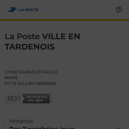
Le lien s'ouvre dans un nouvel onglet
Allez au contenu
Day of the Week
Get directions to La Poste at 22 RUE CHARLES DE GAULLE VI
Hours
La Poste
VILLE EN
TARDENOIS
22 RUE CHARLES DE GAULLE
MAIRIE
51170
VILLE EN TARDENOIS
Horaires