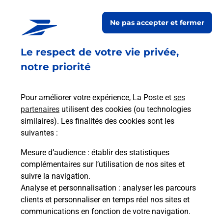
En savoir plus
Ne pas accepter et fermer
En savoir plus
Envoyer un colis
Le respect de votre vie privée,
Vous souhaitez envoyer un colis depuis : VILLE EN
notre priorité
TARDENOIS (51170) ? Découvrez toutes les
solutions proposées par La Poste.
Pour améliorer votre expérience, La Poste et
ses
partenaires
utilisent des cookies (ou technologies
En savoir plus
similaires). Les finalités des cookies sont les
En savoir plus
suivantes :
Mesure d’audience
: établir des statistiques
Souscrire à la téléassistance
complémentaires sur l’utilisation de nos sites et
suivre la navigation.
Besoin d’un système de téléassistance à l’intérieur
Analyse et personnalisation
: analyser les parcours
et/ou à l’extérieur de votre domicile ? Découvrez
clients et personnaliser en temps réel nos sites et
les offres téléalarme dans votre bureau de Poste à
communications en fonction de votre navigation.
VILLE EN TARDENOIS.