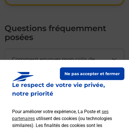
Questions fréquemment
posées
Comment envoyer mon colis de
chez moi ?
Ne pas accepter et fermer
Le respect de votre vie privée,
Est-il possible d’acheter un
notre priorité
emballage directement depuis un
bureau de Poste ?
Pour améliorer votre expérience, La Poste et
ses
partenaires
utilisent des cookies (ou technologies
Comment demander une
similaires). Les finalités des cookies sont les