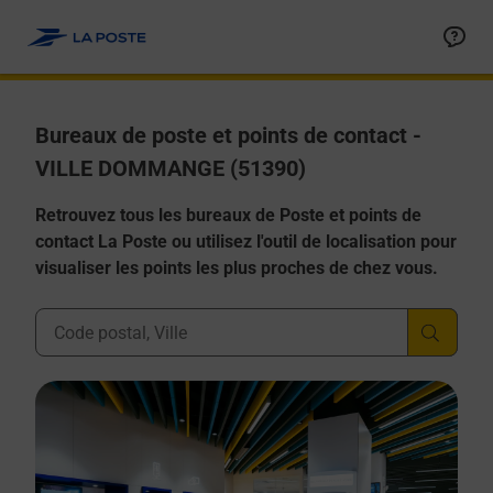
Allez au contenu
Afficher ou masquer la réponse
Afficher ou masquer la réponse
Afficher ou masquer la réponse
Afficher ou masquer la réponse
Afficher ou masquer la réponse
Bureaux de poste et points de contact -
VILLE DOMMANGE (51390)
Retrouvez tous les bureaux de Poste et points de
contact La Poste ou utilisez l'outil de localisation pour
visualiser les points les plus proches de chez vous.
Ville, Département, Code Postal