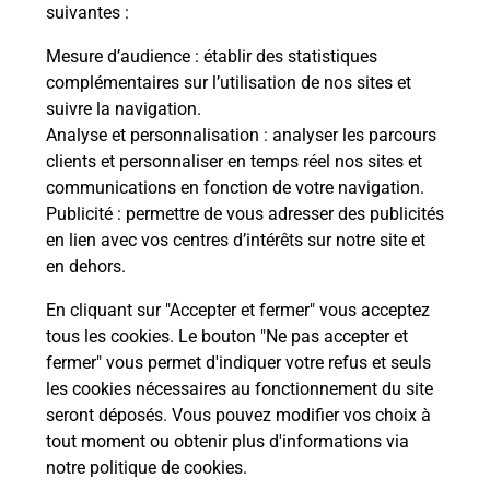
modification de livraison ?
suivantes :
Mesure d’audience
: établir des statistiques
complémentaires sur l’utilisation de nos sites et
Comment La Poste participe-t-elle
suivre la navigation.
à votre sécurité au quotidien ?
Analyse et personnalisation
: analyser les parcours
clients et personnaliser en temps réel nos sites et
communications en fonction de votre navigation.
Puis-je passer mon code de la route
Publicité
: permettre de vous adresser des publicités
avec La Poste et sous quelles
en lien avec vos centres d’intérêts sur notre site et
conditions ?
en dehors.
En cliquant sur "Accepter et fermer" vous acceptez
tous les cookies. Le bouton "Ne pas accepter et
fermer" vous permet d'indiquer votre refus et seuls
Localiser
Liste
Marne
VILLE DOMMANGE
les cookies nécessaires au fonctionnement du site
seront déposés. Vous pouvez modifier vos choix à
tout moment ou obtenir plus d'informations via
notre politique de cookies
.