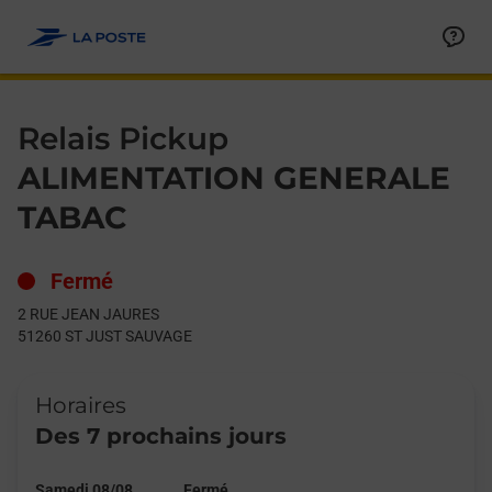
Le lien s'ouvre dans un nouvel onglet
Allez au contenu
Day of the Week
Get directions to Relais Pickup at 2 RUE JEAN JAURES ST JU
Hours
Relais Pickup
ALIMENTATION GENERALE
TABAC
Fermé
2 RUE JEAN JAURES
51260
ST JUST SAUVAGE
Horaires
Des 7 prochains jours
Samedi 08/08
Fermé