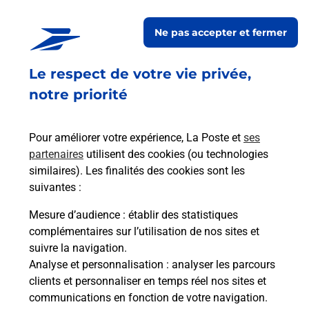
CLESLES EPICERIE LA
CLESLIONNE
Ne pas accepter et fermer
Fermé
-
ouvre dimanche à
09h00
Le respect de votre vie privée,
15 ROUTE DE SAINT JUST
51260
CLESLES
notre priorité
En savoir plus
Pour améliorer votre expérience, La Poste et
ses
partenaires
utilisent des cookies (ou technologies
Malin !
similaires). Les finalités des cookies sont les
suivantes :
La Poste
Mesure d’audience
: établir des statistiques
en ligne
complémentaires sur l’utilisation de nos sites et
suivre la navigation.
Ouvert 24h/24
Analyse et personnalisation
: analyser les parcours
clients et personnaliser en temps réel nos sites et
En savoir plus
communications en fonction de votre navigation.