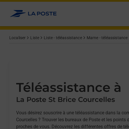
Allez au contenu
Afficher ou masquer la réponse
Afficher ou masquer la réponse
Afficher ou masquer la réponse
Localiser
Liste
Liste - téléassistance
Marne - téléassistance
Téléassistance à
La Poste St Brice Courcelles
Vous désirez souscrire à une téléassistance dans la c
Courcelles ? Trouver les bureaux de Poste et les points 
proches de vous. Découvrez les différentes offres de tél