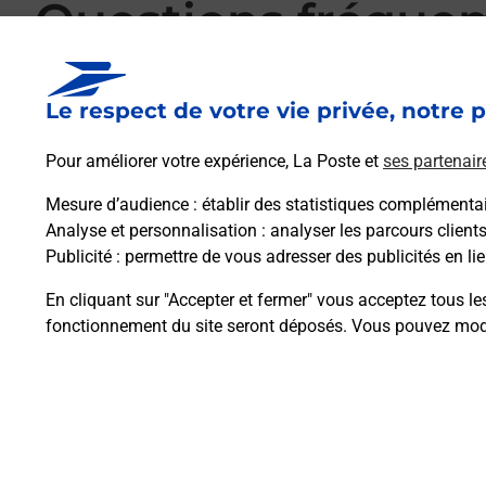
Questions fréque
Le respect de votre vie privée, notre p
La téléassistance classique avec médaillon 
Pour améliorer votre expérience, La Poste et
ses partenair
Mesure d’audience
: établir des statistiques complémentair
Comment fonctionne la téléassistance clas
Analyse et personnalisation
: analyser les parcours client
Publicité
: permettre de vous adresser des publicités en lie
Comment est installée la téléassistance cla
En cliquant sur "Accepter et fermer" vous acceptez tous le
fonctionnement du site seront déposés. Vous pouvez modi
Plan du site