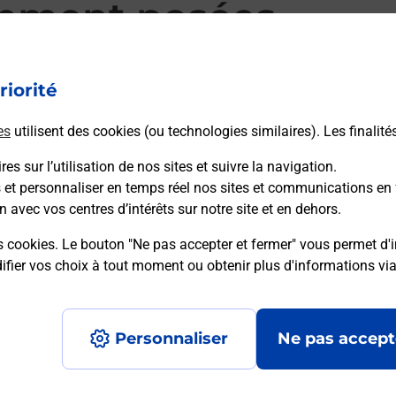
mment posées
riorité
d’alarme qu’est ce que c’est ?
es
utilisent des cookies (ou technologies similaires). Les finalité
es sur l’utilisation de nos sites et suivre la navigation.
sique ?
s et personnaliser en temps réel nos sites et communications en 
n avec vos centres d’intérêts sur notre site et en dehors.
ssique ?
s cookies. Le bouton "Ne pas accepter et fermer" vous permet d'i
fier vos choix à tout moment ou obtenir plus d'informations vi
Personnaliser
Ne pas accept
Accessibilité : partiellement conforme
Conditions contractuel