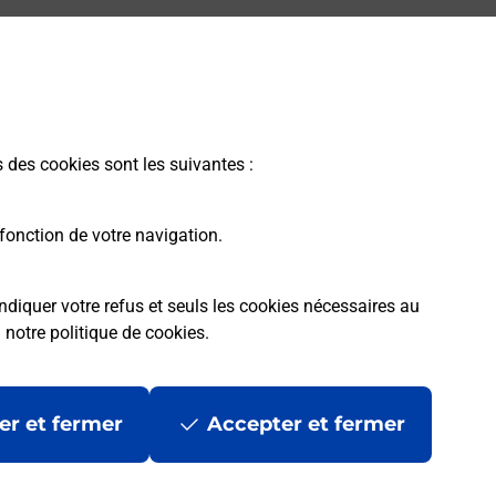
s des cookies sont les suivantes :
fonction de votre navigation.
ndiquer votre refus et seuls les cookies nécessaires au
a
notre politique de cookies
.
er et fermer
Accepter et fermer
les
Mentions légales
Données personnelles et cookies