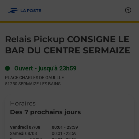
Le lien s'ouvre dans un nouvel onglet
Allez au contenu
Day of the Week
Get directions to Relais Pickup at PLACE CHARLES DE GAULL
Hours
Relais Pickup
CONSIGNE LE
BAR DU CENTRE SERMAIZE
Ouvert
-
jusqu'à
23h59
PLACE CHARLES DE GAULLLE
51250
SERMAIZE LES BAINS
Horaires
Des 7 prochains jours
Vendredi 07/08
00:01
-
23:59
Samedi 08/08
00:01
-
23:59