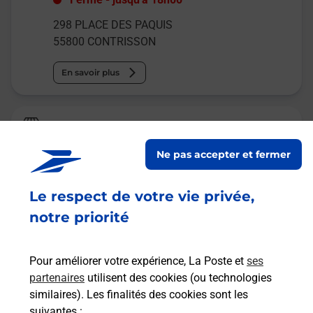
298 PLACE DES PAQUIS
55800
CONTRISSON
En savoir plus
La Poste Agence Communale
CONTRISSON MAIRIE
Ne pas accepter et fermer
Fermé
-
ouvre lundi à
08h15
Le respect de votre vie privée,
68 RUE SIMON
55800
CONTRISSON
notre priorité
En savoir plus
Pour améliorer votre expérience, La Poste et
ses
partenaires
utilisent des cookies (ou technologies
Malin !
similaires). Les finalités des cookies sont les
suivantes :