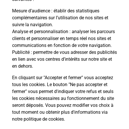
La Poste
Mesure d’audience
: établir des statistiques
en ligne
complémentaires sur l’utilisation de nos sites et
suivre la navigation.
Ouvert 24h/24
Analyse et personnalisation
: analyser les parcours
clients et personnaliser en temps réel nos sites et
En savoir plus
communications en fonction de votre navigation.
Publicité
: permettre de vous adresser des publicités
en lien avec vos centres d’intérêts sur notre site et
Recherchez un autre point de contact
en dehors.
En cliquant sur "Accepter et fermer" vous acceptez
tous les cookies. Le bouton "Ne pas accepter et
Localiser
Liste
Marne
SERMAIZE LES BAINS
fermer" vous permet d'indiquer votre refus et seuls
CONSIGNE LE BAR DU CENTRE SERMAIZE
les cookies nécessaires au fonctionnement du site
seront déposés. Vous pouvez modifier vos choix à
tout moment ou obtenir plus d'informations via
notre politique de cookies
.
Plan du site