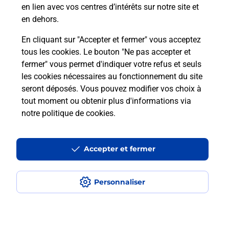
Qu'est-ce qu'un NEPH ?
en lien avec vos centres d’intérêts sur notre site et
en dehors.
En cliquant sur "Accepter et fermer" vous acceptez
tous les cookies. Le bouton "Ne pas accepter et
Localiser
Liste
Liste - examen code de la route
Marne - examen code de la route
fermer" vous permet d'indiquer votre refus et seuls
Sainte Menehould - examen code de la route
les cookies nécessaires au fonctionnement du site
seront déposés. Vous pouvez modifier vos choix à
tout moment ou obtenir plus d'informations via
notre politique de cookies
.
Plan du site
Accessibilité : partiellement conforme
Accepter et fermer
Conditions contractuelles
Personnaliser
Mentions légales
Données personnelles et cookies