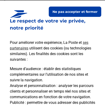
Ne pas accepter et fermer
Existe-il une différence pour
Le respect de votre vie privée,
l’inscription à l’épreuve du code
Auto ou Moto ?
notre priorité
Pour améliorer votre expérience, La Poste et
ses
Les éléments à apporter le jour de
partenaires
utilisent des cookies (ou technologies
l'examen auto ou moto ?
similaires). Les finalités des cookies sont les
suivantes :
Mesure d’audience
: établir des statistiques
Quelles sont les pièces d’identité
complémentaires sur l’utilisation de nos sites et
acceptées pour le passage de
suivre la navigation.
l'examen du code de la route auto
Analyse et personnalisation
: analyser les parcours
et moto ?
clients et personnaliser en temps réel nos sites et
communications en fonction de votre navigation.
Publicité
: permettre de vous adresser des publicités