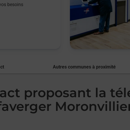
vos besoins
ct
Autres communes à proximité
act proposant la té
verger Moronvillie