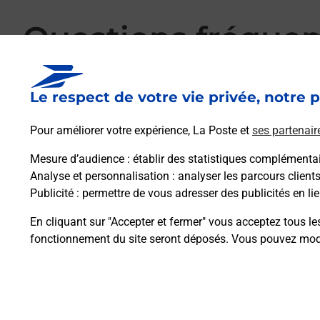
Questions fréque
Le respect de votre vie privée, notre p
La téléassistance classique avec médaillon 
Pour améliorer votre expérience, La Poste et
ses partenair
Mesure d’audience
: établir des statistiques complémentair
Comment fonctionne la téléassistance clas
Analyse et personnalisation
: analyser les parcours client
Publicité
: permettre de vous adresser des publicités en lie
Comment est installée la téléassistance cla
En cliquant sur "Accepter et fermer" vous acceptez tous le
fonctionnement du site seront déposés. Vous pouvez modi
Plan du site