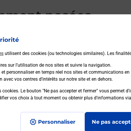
mment posées
riorité
d’alarme qu’est ce que c’est ?
es
utilisent des cookies (ou technologies similaires). Les finalité
es sur l’utilisation de nos sites et suivre la navigation.
sique ?
s et personnaliser en temps réel nos sites et communications en 
n avec vos centres d’intérêts sur notre site et en dehors.
ssique ?
s cookies. Le bouton "Ne pas accepter et fermer" vous permet d'i
fier vos choix à tout moment ou obtenir plus d'informations vi
Personnaliser
Ne pas accept
Accessibilité : partiellement conforme
Conditions contractuel