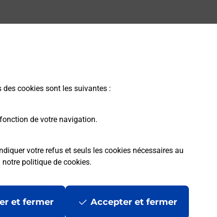
s des cookies sont les suivantes :
fonction de votre navigation.
ndiquer votre refus et seuls les cookies nécessaires au
a
notre politique de cookies
.
er et fermer
Accepter et fermer
les
Mentions légales
Données personnelles et cookies