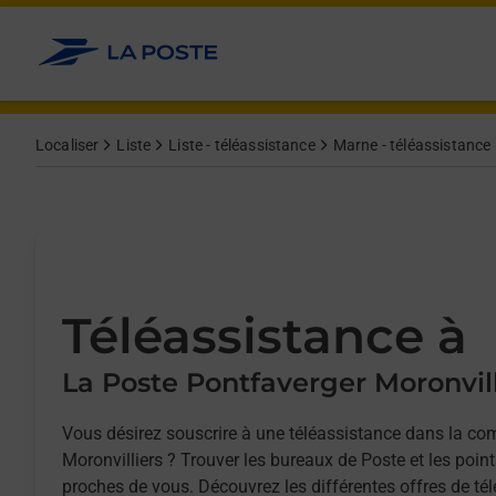
Allez au contenu
Afficher ou masquer la réponse
Afficher ou masquer la réponse
Afficher ou masquer la réponse
Localiser
Liste
Liste - téléassistance
Marne - téléassistance
Téléassistance à
La Poste Pontfaverger Moronvill
Vous désirez souscrire à une téléassistance dans la c
Moronvilliers ? Trouver les bureaux de Poste et les point
proches de vous. Découvrez les différentes offres de tél