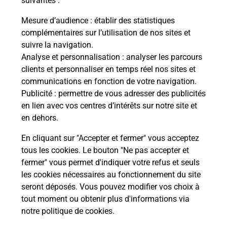
suivantes :
Mesure d’audience
: établir des statistiques
S'inscrire au code de la route
complémentaires sur l’utilisation de nos sites et
suivre la navigation.
Vous cherchez à passer votre code de la route auto
Analyse et personnalisation
: analyser les parcours
ou moto dans la commune Montmirail ? Découvrez
clients et personnaliser en temps réel nos sites et
toutes nos solutions.
communications en fonction de votre navigation.
Publicité
: permettre de vous adresser des publicités
En savoir plus
en lien avec vos centres d’intérêts sur notre site et
en dehors.
En cliquant sur "Accepter et fermer" vous acceptez
tous les cookies. Le bouton "Ne pas accepter et
Localiser
Liste
Liste - téléassistance
fermer" vous permet d'indiquer votre refus et seuls
Marne - téléassistance
Montmirail - téléassistance
les cookies nécessaires au fonctionnement du site
seront déposés. Vous pouvez modifier vos choix à
tout moment ou obtenir plus d'informations via
notre politique de cookies
.
Plan du site