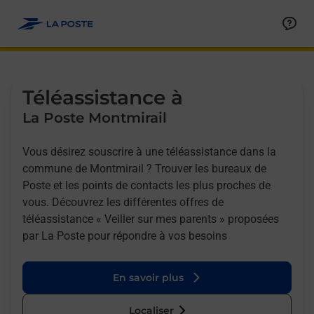
Allez au contenu
Afficher ou masquer la réponse
Afficher ou masquer la réponse
Afficher ou masquer la réponse
Téléassistance à
La Poste Montmirail
Vous désirez souscrire à une téléassistance dans la
commune de Montmirail ? Trouver les bureaux de
Poste et les points de contacts les plus proches de
vous. Découvrez les différentes offres de
téléassistance « Veiller sur mes parents » proposées
par La Poste pour répondre à vos besoins
En savoir plus
Localiser