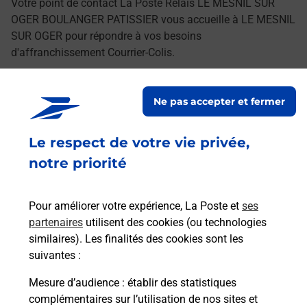
Votre point de contact La Poste Relais LE MESNIL SUR
OGER BOULANGER PATISSIER vous accueille à LE MESNIL
SUR OGER pour répondre à vos besoins
d'affranchissement Courrier-Colis.
Retrouvez toutes nos offres en ligne sur notre site
Ne pas accepter et fermer
Le respect de votre vie privée,
notre priorité
Pour améliorer votre expérience, La Poste et
ses
partenaires
utilisent des cookies (ou technologies
similaires). Les finalités des cookies sont les
suivantes :
Mesure d’audience
: établir des statistiques
complémentaires sur l’utilisation de nos sites et