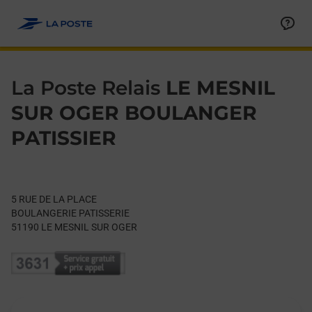
Le lien s'ouvre dans un nouvel onglet
Allez au contenu
Day of the Week
Get directions to La Poste Relais at 5 RUE DE LA PLACE LE M
Hours
La Poste Relais
LE MESNIL
SUR OGER BOULANGER
PATISSIER
5 RUE DE LA PLACE
BOULANGERIE PATISSERIE
51190
LE MESNIL SUR OGER