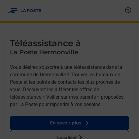
Allez au contenu
Afficher ou masquer la réponse
Afficher ou masquer la réponse
Afficher ou masquer la réponse
Téléassistance à
La Poste Hermonville
Vous désirez souscrire à une téléassistance dans la
commune de Hermonville ? Trouver les bureaux de
Poste et les points de contacts les plus proches de
vous. Découvrez les différentes offres de
téléassistance « Veiller sur mes parents » proposées
par La Poste pour répondre à vos besoins
En savoir plus
Localiser