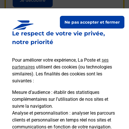
Je découvre
Ne pas accepter et fermer
Le respect de votre vie privée,
Questions fréquemment
notre priorité
posées
Pour améliorer votre expérience, La Poste et
ses
partenaires
utilisent des cookies (ou technologies
La téléassistance classique avec
similaires). Les finalités des cookies sont les
médaillon d’alarme qu’est ce que
suivantes :
c’est ?
Mesure d’audience
: établir des statistiques
complémentaires sur l’utilisation de nos sites et
Comment fonctionne la
suivre la navigation.
téléassistance classique ?
Analyse et personnalisation
: analyser les parcours
clients et personnaliser en temps réel nos sites et
communications en fonction de votre navigation.