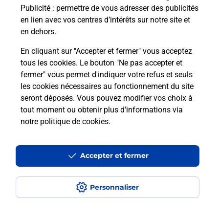
Publicité
: permettre de vous adresser des publicités
Comment est installée la
en lien avec vos centres d’intérêts sur notre site et
téléassistance classique ?
en dehors.
En cliquant sur "Accepter et fermer" vous acceptez
tous les cookies. Le bouton "Ne pas accepter et
Localiser
Liste
Liste - téléassistance
fermer" vous permet d'indiquer votre refus et seuls
Marne - téléassistance
Hermonville - téléassistance
les cookies nécessaires au fonctionnement du site
seront déposés. Vous pouvez modifier vos choix à
tout moment ou obtenir plus d'informations via
notre politique de cookies
.
Plan du site
Accessibilité : partiellement conforme
Accepter et fermer
Conditions contractuelles
Personnaliser
Mentions légales