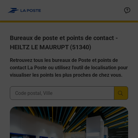
Allez au contenu
Afficher ou masquer la réponse
Afficher ou masquer la réponse
Afficher ou masquer la réponse
Afficher ou masquer la réponse
Afficher ou masquer la réponse
Bureaux de poste et points de contact -
HEILTZ LE MAURUPT (51340)
Retrouvez tous les bureaux de Poste et points de
contact La Poste ou utilisez l'outil de localisation pour
visualiser les points les plus proches de chez vous.
Ville, Département, Code Postal