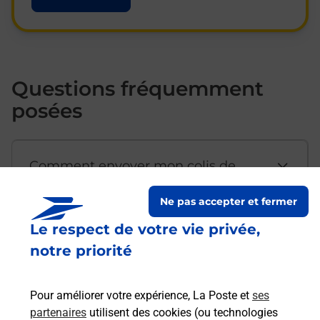
Questions fréquemment
posées
Comment envoyer mon colis de
chez moi ?
Ne pas accepter et fermer
Le respect de votre vie privée,
Est-il possible d’acheter un
notre priorité
emballage directement depuis un
bureau de Poste ?
Pour améliorer votre expérience, La Poste et
ses
partenaires
utilisent des cookies (ou technologies