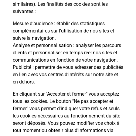
Comment demander une
similaires). Les finalités des cookies sont les
modification de livraison ?
suivantes :
Mesure d’audience
: établir des statistiques
complémentaires sur l’utilisation de nos sites et
Comment La Poste participe-t-elle
suivre la navigation.
à votre sécurité au quotidien ?
Analyse et personnalisation
: analyser les parcours
clients et personnaliser en temps réel nos sites et
communications en fonction de votre navigation.
Puis-je passer mon code de la route
Publicité
: permettre de vous adresser des publicités
avec La Poste et sous quelles
en lien avec vos centres d’intérêts sur notre site et
conditions ?
en dehors.
En cliquant sur "Accepter et fermer" vous acceptez
tous les cookies. Le bouton "Ne pas accepter et
fermer" vous permet d'indiquer votre refus et seuls
Localiser
Liste
Marne
HEILTZ LE MAURUPT
les cookies nécessaires au fonctionnement du site
seront déposés. Vous pouvez modifier vos choix à
tout moment ou obtenir plus d'informations via