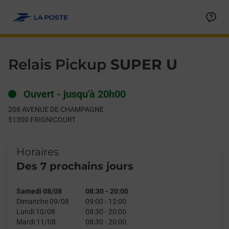
Le lien s'ouvre dans un nouvel onglet
Allez au contenu
Day of the Week
Get directions to Relais Pickup at 208 AVENUE DE CHAMPAGN
Hours
Relais Pickup
SUPER U
Ouvert
-
jusqu'à
20h00
208 AVENUE DE CHAMPAGNE
51300
FRIGNICOURT
Horaires
Des 7 prochains jours
Samedi 08/08
08:30
-
20:00
Dimanche 09/08
09:00
-
12:00
Lundi 10/08
08:30
-
20:00
Mardi 11/08
08:30
-
20:00