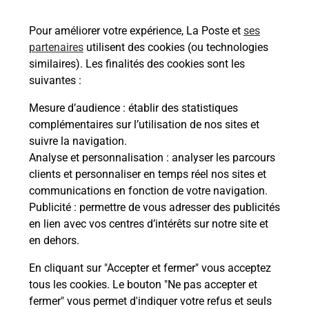
51300
VITRY LE FRANCOIS
Pour améliorer votre expérience, La Poste et
ses
En savoir plus
partenaires
utilisent des cookies (ou technologies
similaires). Les finalités des cookies sont les
Malin !
suivantes :
Mesure d’audience
: établir des statistiques
La Poste
complémentaires sur l’utilisation de nos sites et
en ligne
suivre la navigation.
Analyse et personnalisation
: analyser les parcours
Ouvert 24h/24
clients et personnaliser en temps réel nos sites et
communications en fonction de votre navigation.
En savoir plus
Publicité
: permettre de vous adresser des publicités
en lien avec vos centres d’intérêts sur notre site et
en dehors.
Recherchez un autre point de contact
En cliquant sur "Accepter et fermer" vous acceptez
tous les cookies. Le bouton "Ne pas accepter et
fermer" vous permet d'indiquer votre refus et seuls