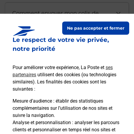
Comment envoyer mon colis de
chez moi ?
Ne pas accepter et fermer
Le respect de votre vie privée,
Est-il possible d’acheter un
notre priorité
emballage directement depuis un
bureau de Poste ?
Pour améliorer votre expérience, La Poste et
ses
partenaires
utilisent des cookies (ou technologies
Comment demander une
similaires). Les finalités des cookies sont les
modification de livraison ?
suivantes :
Mesure d’audience
: établir des statistiques
complémentaires sur l’utilisation de nos sites et
Comment La Poste participe-t-elle
suivre la navigation.
à votre sécurité au quotidien ?
Analyse et personnalisation
: analyser les parcours
clients et personnaliser en temps réel nos sites et