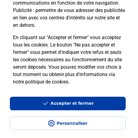
communications en fonction de votre navigation.
Puis-je passer mon code de la route
Publicité
: permettre de vous adresser des publicités
avec La Poste et sous quelles
en lien avec vos centres d’intérêts sur notre site et
conditions ?
en dehors.
En cliquant sur "Accepter et fermer" vous acceptez
tous les cookies. Le bouton "Ne pas accepter et
fermer" vous permet d'indiquer votre refus et seuls
Localiser
Liste
Marne
FERE CHAMPENOISE
les cookies nécessaires au fonctionnement du site
seront déposés. Vous pouvez modifier vos choix à
tout moment ou obtenir plus d'informations via
notre politique de cookies
.
Plan du site
Accessibilité : partiellement conforme
Accepter et fermer
Conditions contractuelles
Personnaliser
Mentions légales