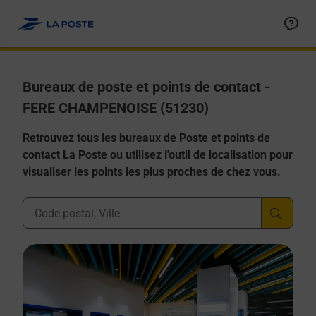
Allez au contenu
Afficher ou masquer la réponse
Afficher ou masquer la réponse
Afficher ou masquer la réponse
Afficher ou masquer la réponse
Afficher ou masquer la réponse
Bureaux de poste et points de contact -
FERE CHAMPENOISE (51230)
Retrouvez tous les bureaux de Poste et points de
contact La Poste ou utilisez l'outil de localisation pour
visualiser les points les plus proches de chez vous.
Ville, Département, Code Postal