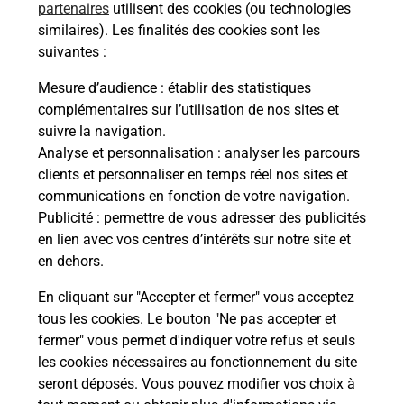
partenaires
utilisent des cookies (ou technologies
Malin !
similaires). Les finalités des cookies sont les
suivantes :
La Poste
Mesure d’audience
: établir des statistiques
en ligne
complémentaires sur l’utilisation de nos sites et
suivre la navigation.
Ouvert 24h/24
Analyse et personnalisation
: analyser les parcours
clients et personnaliser en temps réel nos sites et
En savoir plus
communications en fonction de votre navigation.
Publicité
: permettre de vous adresser des publicités
en lien avec vos centres d’intérêts sur notre site et
Recherchez un autre point de contact
en dehors.
En cliquant sur "Accepter et fermer" vous acceptez
tous les cookies. Le bouton "Ne pas accepter et
Localiser
Liste
Marne
FAGNIERES
fermer" vous permet d'indiquer votre refus et seuls
CONSIGNE PICKUP LECLERC FAGNIERES
les cookies nécessaires au fonctionnement du site
seront déposés. Vous pouvez modifier vos choix à