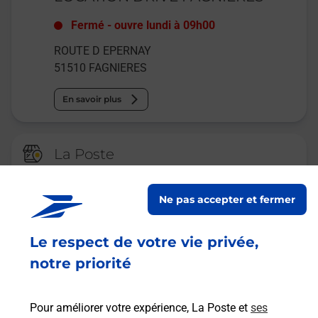
Fermé
-
ouvre lundi à
09h00
ROUTE D EPERNAY
51510
FAGNIERES
En savoir plus
La Poste
FAGNIERES
Ne pas accepter et fermer
Fermé
-
ouvre lundi à
10h00
ROUTE D EPERNAY
Le respect de votre vie privée,
CENTRE COMMERCIAL CENTRE OUEST
51510
FAGNIERES
notre priorité
En savoir plus
Pour améliorer votre expérience, La Poste et
ses