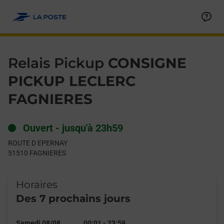
Le lien s'ouvre dans un nouvel onglet
Allez au contenu
Day of the Week
Get directions to Relais Pickup at ROUTE D EPERNAY FAGNIERE
Hours
Relais Pickup
CONSIGNE
PICKUP LECLERC
FAGNIERES
Ouvert
-
jusqu'à
23h59
ROUTE D EPERNAY
51510
FAGNIERES
Horaires
Des 7 prochains jours
Samedi 08/08
00:01
-
23:59