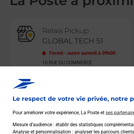
La Poste à proximi
Relais Pickup
GLOBAL TECH 51
Fermé
-
ouvre samedi à
09h00
10 RUE DU COMMERCE
51510
FAGNIERES
Le respect de votre vie privée, notre p
En savoir plus
Pour améliorer votre expérience, La Poste et
ses partenair
Mesure d’audience
: établir des statistiques complémentair
Analyse et personnalisation
: analyser les parcours client