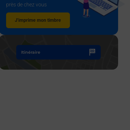
près de chez vous
J'imprime mon timbre
Itinéraire