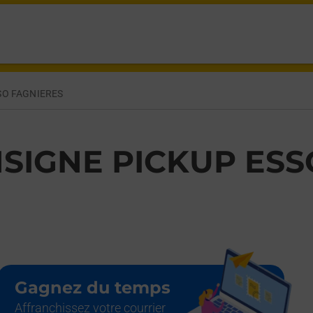
S,
SO FAGNIERES
SIGNE PICKUP ESS
Gagnez du temps
Affranchissez votre courrier