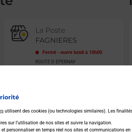
té
La Poste
FAGNIERES
Fermé
-
ouvre lundi à
10h00
ROUTE D EPERNAY
CENTRE COMMERCIAL CENTRE
OUEST
51510
FAGNIERES
riorité
En savoir plus
es
utilisent des cookies (ou technologies similaires). Les finalité
es sur l’utilisation de nos sites et suivre la navigation.
s et personnaliser en temps réel nos sites et communications en 