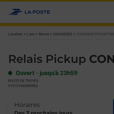
Le lien s'ouvre dans un nouvel onglet
Allez au contenu
Day of the Week
Get directions to Relais Pickup at ROUTE DE TROYES FAGNIERE
Hours
Localiser
Liste
Marne
FAGNIERES
CONSIGNE PICKUP ES
Relais Pickup
CON
Ouvert
-
jusqu'à
23h59
ROUTE DE TROYES
51510
FAGNIERES
Horaires
Des 7 prochains jours