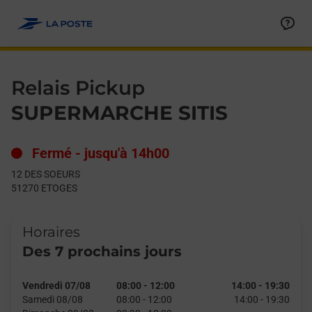
Le lien s'ouvre dans un nouvel onglet
Allez au contenu
Day of the Week
Get directions to Relais Pickup at 12 DES SOEURS ETOGES,
Hours
Relais Pickup
SUPERMARCHE SITIS
Fermé
-
jusqu'à
14h00
12 DES SOEURS
51270
ETOGES
Horaires
Des 7 prochains jours
Vendredi 07/08
08:00
-
12:00
14:00
-
19:30
Samedi 08/08
08:00
-
12:00
14:00
-
19:30