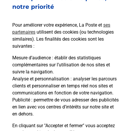
5 PLACE DE LA MAIRIE
notre priorité
51270
CONGY
Pour améliorer votre expérience, La Poste et
ses
En savoir plus
partenaires
utilisent des cookies (ou technologies
similaires). Les finalités des cookies sont les
Malin !
suivantes :
Mesure d’audience
: établir des statistiques
La Poste
complémentaires sur l’utilisation de nos sites et
en ligne
suivre la navigation.
Analyse et personnalisation
: analyser les parcours
Ouvert 24h/24
clients et personnaliser en temps réel nos sites et
communications en fonction de votre navigation.
En savoir plus
Publicité
: permettre de vous adresser des publicités
en lien avec vos centres d’intérêts sur notre site et
en dehors.
Recherchez un autre point de contact
En cliquant sur "Accepter et fermer" vous acceptez