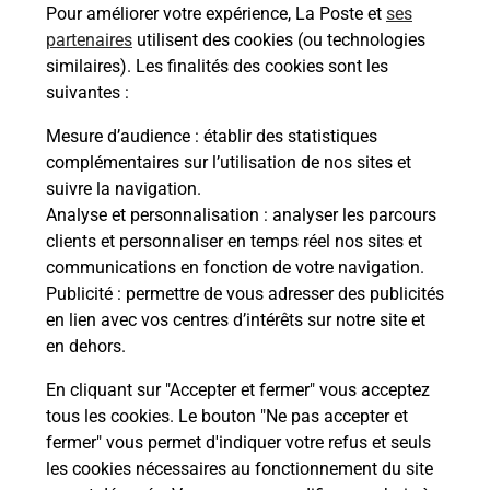
Pour améliorer votre expérience, La Poste et
ses
partenaires
utilisent des cookies (ou technologies
similaires). Les finalités des cookies sont les
suivantes :
Mesure d’audience
: établir des statistiques
complémentaires sur l’utilisation de nos sites et
Services
suivre la navigation.
Analyse et personnalisation
: analyser les parcours
En savoir plus
En sa
clients et personnaliser en temps réel nos sites et
communications en fonction de votre navigation.
Ache
Publicité
: permettre de vous adresser des publicités
dent
sui
en lien avec vos centres d’intérêts sur notre site et
 auto
Vous
en dehors.
T
de c
 par
télé
En cliquant sur "Accepter et fermer" vous acceptez
Post
tous les cookies. Le bouton "Ne pas accepter et
fermer" vous permet d'indiquer votre refus et seuls
les cookies nécessaires au fonctionnement du site
En
Envoyer un colis