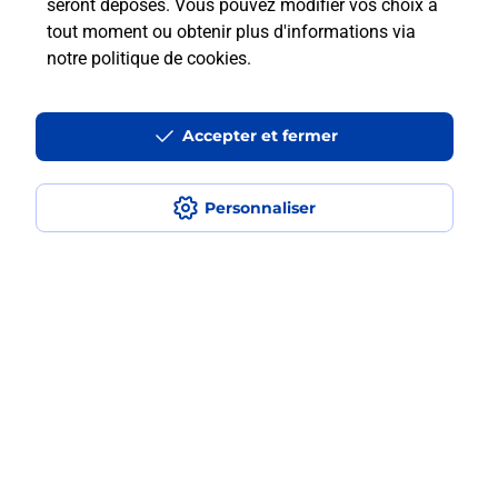
seront déposés. Vous pouvez modifier vos choix à
tout moment ou obtenir plus d'informations via
Vous souhaitez envoyer un colis depuis : EPERNAY
notre politique de cookies
.
SAINT MARTIN (51200) ? Découvrez toutes les
solutions proposées par La Poste.
Accepter et fermer
En savoir plus
Personnaliser
Questions fréquemment posées
Quel est le prix d’une impression ?
Où imprimer des documents autour
de moi ?