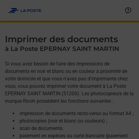
Allez au contenu
Afficher ou masquer la réponse
Afficher ou masquer la réponse
Afficher ou masquer la réponse
Afficher ou masquer la réponse
Imprimer des documents
à La Poste EPERNAY SAINT MARTIN
Si vous avez besoin de faire des impressions de
documents en noir et blanc ou en couleur à proximité de
votre domicile et que vous n'avez pas d'imprimante chez
vous, vous pouvez imprimer votre document à La Poste
EPERNAY SAINT MARTIN (51200). Les photocopieurs de la
marque Ricoh possèdent les fonctions suivantes :
impression de documents recto-verso au format A4 ;
photocopies (noir et blanc ou couleurs) ;
scan de documents.
paiement en espèces ou carte bancaire (paiement