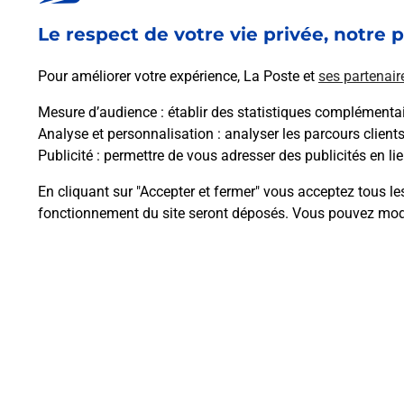
En savoir plus
Le respect de votre vie privée, notre p
Pour améliorer votre expérience, La Poste et
ses partenair
Mesure d’audience
: établir des statistiques complémentair
Analyse et personnalisation
: analyser les parcours client
Questions fréque
Publicité
: permettre de vous adresser des publicités en lie
En cliquant sur "Accepter et fermer" vous acceptez tous le
fonctionnement du site seront déposés. Vous pouvez modi
Comment retourner un colis achet
Comment envoyer un colis ou fai
Envoyer un petit colis au meilleur