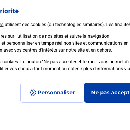
riorité
En savoir plus
es
utilisent des cookies (ou technologies similaires). Les finalité
es sur l’utilisation de nos sites et suivre la navigation.
s et personnaliser en temps réel nos sites et communications en 
mment posées
n avec vos centres d’intérêts sur notre site et en dehors.
s cookies. Le bouton "Ne pas accepter et fermer" vous permet d'i
fier vos choix à tout moment ou obtenir plus d'informations vi
é en ligne depuis votre boîte aux let
Personnaliser
Ne pas accept
re un retour chez un e-commerçant s
 prix ?