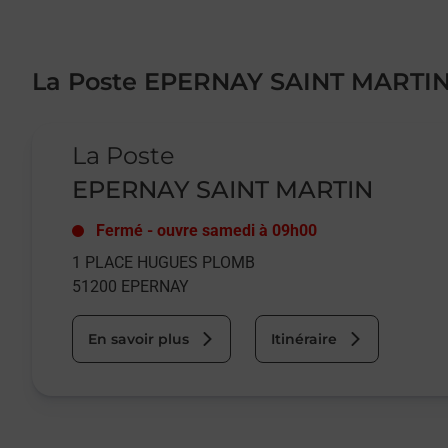
La Poste EPERNAY SAINT MARTI
Le lien s'ouvre dans un nouvel onglet
La Poste
EPERNAY SAINT MARTIN
Fermé
-
ouvre samedi à
09h00
1 PLACE HUGUES PLOMB
51200
EPERNAY
En savoir plus
Itinéraire