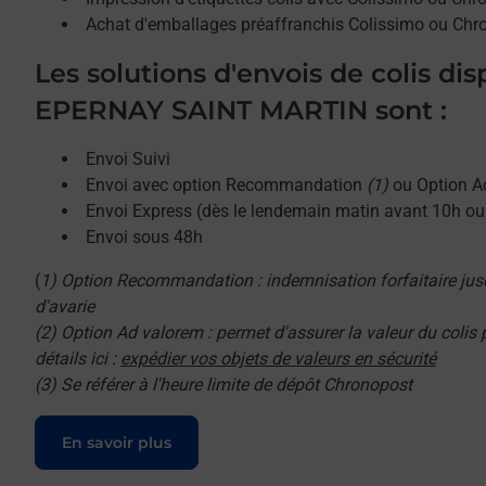
Achat d'emballages préaffranchis Colissimo ou Chr
Les solutions d'envois de colis di
EPERNAY SAINT MARTIN sont :
Envoi Suivi
Envoi avec option Recommandation
(1)
ou Option A
Envoi Express (dès le lendemain matin avant 10h o
Envoi sous 48h
(
1) Option Recommandation : indemnisation forfaitaire jus
d'avarie
(2) Option Ad valorem : permet d'assurer la valeur du colis
détails ici :
expédier vos objets de valeurs en sécurité
(3) Se référer à l'heure limite de dépôt Chronopost
Le lien s'ouvre dans un nouvel onglet
En savoir plus