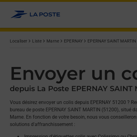
Allez au contenu
Afficher ou masquer la réponse
Afficher ou masquer la réponse
Afficher ou masquer la réponse
Localiser
Liste
Marne
EPERNAY
EPERNAY SAINT MARTIN
Envoyer un co
depuis La Poste EPERNAY SAINT
Vous désirez envoyer un colis depuis EPERNAY 51200 ? Re
bureau de poste EPERNAY SAINT MARTIN (51200), situé da
Marne. En fonction de votre besoin, nous vous conseilleron
solutions d'affranchissement :
Impression d'étiquettes colis avec Colissimo ou Chr