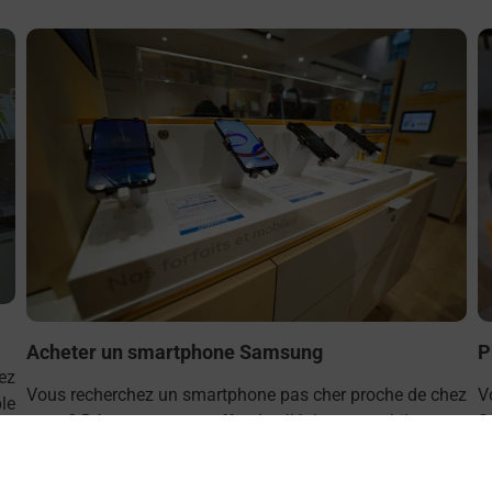
En savoir plus
E
Acheter un smartphone Samsung
P
ez
Vous recherchez un smartphone pas cher proche de chez
V
le
vous ? Découvrez notre offre de téléphones mobiles
S
Samsung dans vos bureaux de Poste à EPERNAY SAINT
d
MARTIN (51200) !