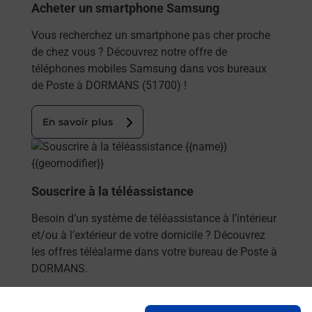
Acheter un smartphone Samsung
Vous recherchez un smartphone pas cher proche
de chez vous ? Découvrez notre offre de
téléphones mobiles Samsung dans vos bureaux
de Poste à DORMANS (51700) !
En savoir plus
En savoir plus
Souscrire à la téléassistance
Besoin d’un système de téléassistance à l’intérieur
et/ou à l’extérieur de votre domicile ? Découvrez
les offres téléalarme dans votre bureau de Poste à
DORMANS.
En savoir plus