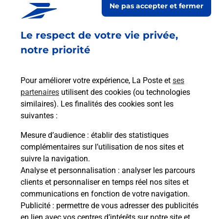
Ne pas accepter et fermer
En savoir plus
Le respect de votre vie privée,
Code de la route auto ou moto
notre priorité
Vous cherchez à passer votre code de la route auto
ou moto au Bureau La Poste - DORMANS (51700)
Pour améliorer votre expérience, La Poste et
ses
? Découvrez l'offre proposée par La Poste.
partenaires
utilisent des cookies (ou technologies
similaires). Les finalités des cookies sont les
En savoir plus
Je réserve
suivantes :
En savoir plus
Mesure d’audience
: établir des statistiques
Permis Bateau
complémentaires sur l’utilisation de nos sites et
Vous cherchez à passer votre permis bateau à
suivre la navigation.
Dormans (51700) ? Découvrez l'offre proposée par
Analyse et personnalisation
: analyser les parcours
La Poste.
clients et personnaliser en temps réel nos sites et
communications en fonction de votre navigation.
Publicité
En savoir plus
: permettre de vous adresser des publicités
en lien avec vos centres d’intérêts sur notre site et