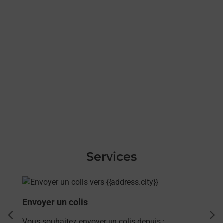
Services
En savoir plus
Envoyer un colis
dent
sui
Vous souhaitez envoyer un colis depuis :