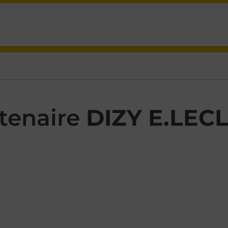
GNONS DIZY,
tenaire
DIZY E.LEC