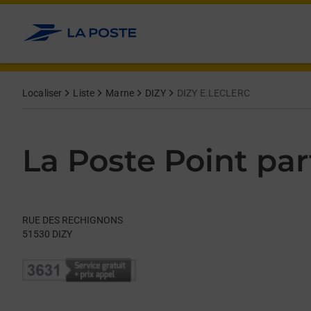
Le lien s'ouvre dans un nouvel onglet
Allez au contenu
Day of the Week
Get directions to La Poste Point partenaire at RUE DES RECHI
Hours
Localiser
Liste
Marne
DIZY
DIZY E.LECLERC
La Poste Point par
RUE DES RECHIGNONS
51530
DIZY