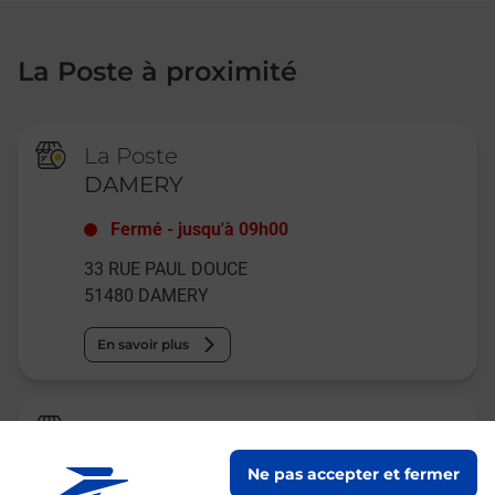
La Poste à proximité
La Poste
DAMERY
Fermé
-
jusqu'à
09h00
33 RUE PAUL DOUCE
51480
DAMERY
En savoir plus
La Poste Agence Communale
MARDEUIL MAIRIE
Ne pas accepter et fermer