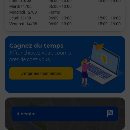
Lundi 10/08
06:00
-
13:00
15:00
-
19:00
Mardi 11/08
06:00
-
13:00
Mercredi 12/08
Fermé
Jeudi 13/08
06:00
-
13:00
15:00
-
19:00
Vendredi 14/08
06:00
-
13:00
15:00
-
19:00
Gagnez du temps
Affranchissez votre courrier
près de chez vous
J'imprime mon timbre
Itinéraire