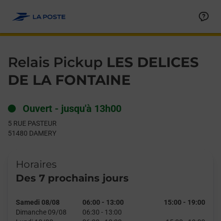
Le lien s'ouvre dans un nouvel onglet
Allez au contenu
Day of the Week
Get directions to Relais Pickup at 5 RUE PASTEUR DAMERY,
Hours
Relais Pickup
LES DELICES
DE LA FONTAINE
Ouvert
-
jusqu'à
13h00
5 RUE PASTEUR
51480
DAMERY
Horaires
Des 7 prochains jours
Samedi 08/08
06:00
-
13:00
15:00
-
19:00
Dimanche 09/08
06:30
-
13:00