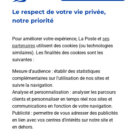
Fermé
-
jusqu'à
09h30
Le respect de votre vie privée,
1 rue Jean Jaures
51530
MARDEUIL
notre priorité
En savoir plus
Pour améliorer votre expérience, La Poste et
ses
partenaires
utilisent des cookies (ou technologies
Malin !
similaires). Les finalités des cookies sont les
suivantes :
La Poste
Mesure d’audience
: établir des statistiques
en ligne
complémentaires sur l’utilisation de nos sites et
suivre la navigation.
Ouvert 24h/24
Analyse et personnalisation
: analyser les parcours
clients et personnaliser en temps réel nos sites et
En savoir plus
communications en fonction de votre navigation.
Publicité
: permettre de vous adresser des publicités
en lien avec vos centres d’intérêts sur notre site et
Recherchez un autre point de contact
en dehors.