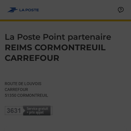
Le lien s'ouvre dans un nouvel onglet
Allez au contenu
Day of the Week
Get directions to La Poste Point partenaire at ROUTE DE LO
Hours
La Poste Point partenaire
REIMS CORMONTREUIL
CARREFOUR
ROUTE DE LOUVOIS
CARREFOUR
51350
CORMONTREUIL