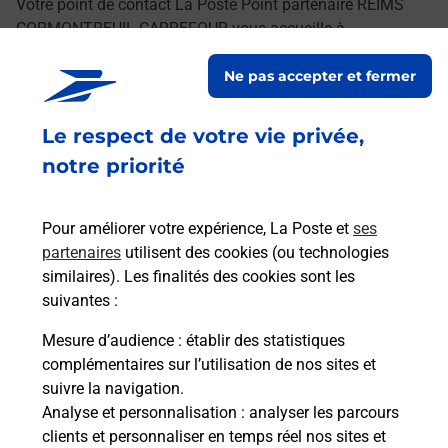
Votre point de contact La Poste Point partenaire REIMS
CORMONTREUIL CARREFOUR vous accueille à
CORMONTREUIL pour répondre à vos besoins
Ne pas accepter et fermer
d'affranchissement Courrier-Colis.
Le respect de votre vie privée,
Retrouvez toutes nos offres en ligne sur notre site
notre priorité
Pour améliorer votre expérience, La Poste et
ses
partenaires
utilisent des cookies (ou technologies
similaires). Les finalités des cookies sont les
suivantes :
Mesure d’audience
: établir des statistiques
complémentaires sur l’utilisation de nos sites et
suivre la navigation.
Analyse et personnalisation
: analyser les parcours
clients et personnaliser en temps réel nos sites et