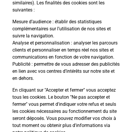
Malin !
similaires). Les finalités des cookies sont les
suivantes :
La Poste
Mesure d’audience
: établir des statistiques
en ligne
complémentaires sur l’utilisation de nos sites et
suivre la navigation.
Ouvert 24h/24
Analyse et personnalisation
: analyser les parcours
clients et personnaliser en temps réel nos sites et
En savoir plus
communications en fonction de votre navigation.
Publicité
: permettre de vous adresser des publicités
en lien avec vos centres d’intérêts sur notre site et
Recherchez un autre point de contact
en dehors.
En cliquant sur "Accepter et fermer" vous acceptez
tous les cookies. Le bouton "Ne pas accepter et
Localiser
Liste
Marne
CORMONTREUIL
fermer" vous permet d'indiquer votre refus et seuls
CONSIGNE TOP OFFICE CORMONTREUIL
les cookies nécessaires au fonctionnement du site
seront déposés. Vous pouvez modifier vos choix à
tout moment ou obtenir plus d'informations via