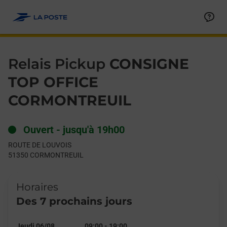
Le lien s'ouvre dans un nouvel onglet
Allez au contenu
Day of the Week
Get directions to Relais Pickup at ROUTE DE LOUVOIS CORMO
Hours
Relais Pickup
CONSIGNE
TOP OFFICE
CORMONTREUIL
Ouvert
-
jusqu'à
19h00
ROUTE DE LOUVOIS
51350
CORMONTREUIL
Horaires
Des 7 prochains jours
Jeudi 06/08
09:00
-
19:00