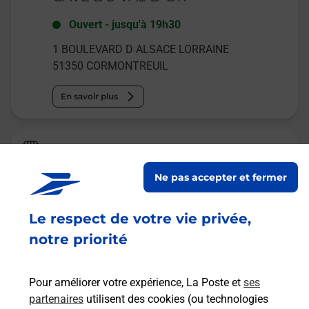
Ouvert
-
jusqu'à
19h30
1 BOULEVARD D ALSACE LORRAINE
51350
CORMONTREUIL
En savoir plus
Relais Pickup
TROC OCCAZ
Ne pas accepter et fermer
Ouvert
-
jusqu'à
19h00
Le respect de votre vie privée,
28 RUE DES COMPAGNONS
51350
CORMONTREUIL
notre priorité
En savoir plus
Pour améliorer votre expérience, La Poste et
ses
partenaires
utilisent des cookies (ou technologies