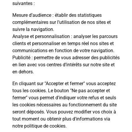
modification de livraison ?
suivantes :
Mesure d’audience
: établir des statistiques
complémentaires sur l’utilisation de nos sites et
Comment La Poste participe-t-elle
suivre la navigation.
à votre sécurité au quotidien ?
Analyse et personnalisation
: analyser les parcours
clients et personnaliser en temps réel nos sites et
communications en fonction de votre navigation.
Puis-je passer mon code de la route
Publicité
: permettre de vous adresser des publicités
avec La Poste et sous quelles
en lien avec vos centres d’intérêts sur notre site et
conditions ?
en dehors.
En cliquant sur "Accepter et fermer" vous acceptez
tous les cookies. Le bouton "Ne pas accepter et
fermer" vous permet d'indiquer votre refus et seuls
Localiser
Liste
Marne
CORMICY
les cookies nécessaires au fonctionnement du site
seront déposés. Vous pouvez modifier vos choix à
tout moment ou obtenir plus d'informations via
notre politique de cookies
.