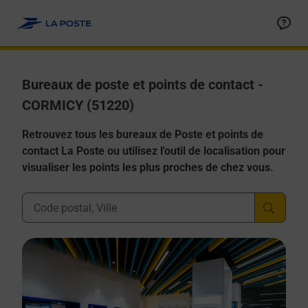
Allez au contenu
Afficher ou masquer la réponse
Afficher ou masquer la réponse
Afficher ou masquer la réponse
Afficher ou masquer la réponse
Afficher ou masquer la réponse
Bureaux de poste et points de contact -
CORMICY (51220)
Retrouvez tous les bureaux de Poste et points de
contact La Poste ou utilisez l'outil de localisation pour
visualiser les points les plus proches de chez vous.
Ville, Département, Code Postal