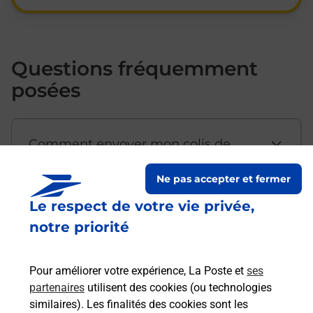
Questions fréquemment
posées
Comment envoyer mon colis de
chez moi ?
Ne pas accepter et fermer
Le respect de votre vie privée,
Est-il possible d’acheter un
notre priorité
emballage directement depuis un
bureau de Poste ?
Pour améliorer votre expérience, La Poste et
ses
partenaires
utilisent des cookies (ou technologies
Comment demander une
similaires). Les finalités des cookies sont les