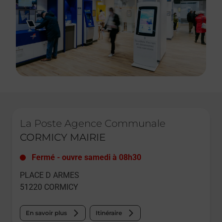
Le lien s'ouvre dans un nouvel onglet
La Poste Agence Communale
CORMICY MAIRIE
Fermé
-
ouvre samedi à
08h30
PLACE D ARMES
51220
CORMICY
En savoir plus
Itinéraire