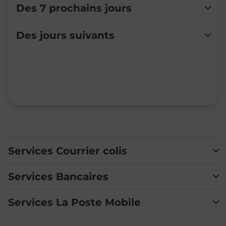
Des 7 prochains jours
Lundi
14:00
-
17:00
Des jours suivants
Mardi
Fermé
Mercredi
09:00
-
12:00
Jeudi
Fermé
Vendredi
Fermé
Samedi
Fermé
Dimanche
Fermé
Services Courrier colis
Services Bancaires
Services La Poste Mobile