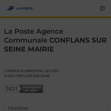
Le lien s'ouvre dans un nouvel onglet
Allez au contenu
Day of the Week
Get directions to La Poste Agence Communale at 2 AVENUE
Hours
La Poste Agence
Communale
CONFLANS SUR
SEINE MAIRIE
2 AVENUE DU MARECHAL LECLERC
51260
CONFLANS SUR SEINE
Horaires