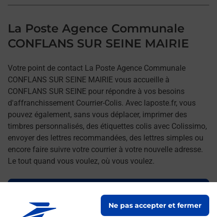
La Poste Agence Communale
CONFLANS SUR SEINE MAIRIE
Votre point de contact La Poste Agence Communale
CONFLANS SUR SEINE MAIRIE vous accueille à
CONFLANS SUR SEINE pour répondre à vos besoins
d'affranchissement Courrier-Colis. Avec laposte.fr, vous
pouvez également, sans vous déplacer, imprimer des
timbres personnalisés, des étiquettes colis avec Colissimo,
envoyer des lettres recommandées, des lettres simples ou
encore faire suivre votre courrier à votre nouvelle adresse.
Le tout quand vous voulez, où vous voulez.
Découvrez toutes les offres et services en ligne de
La Poste
Ne pas accepter et fermer