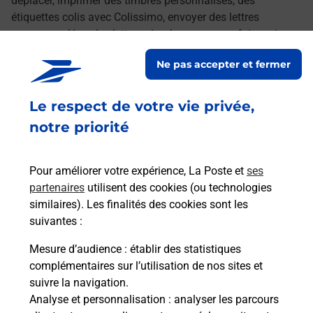
déplacer, imprimer des timbres personnalisés, des
étiquettes colis avec Colissimo, envoyer des lettres
recommandées, des lettres simples ou encore faire suivre
votre courrier à votre nouvelle adresse. Le tout quand vous
Ne pas accepter et fermer
voulez, où vous voulez.
Le respect de votre vie privée,
Découvrez toutes les offres et services en ligne de
La Poste
notre priorité
Pour améliorer votre expérience, La Poste et
ses
partenaires
utilisent des cookies (ou technologies
similaires). Les finalités des cookies sont les
suivantes :
Mesure d’audience
: établir des statistiques
complémentaires sur l’utilisation de nos sites et
suivre la navigation.
Analyse et personnalisation
: analyser les parcours