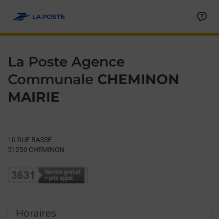
Le lien s'ouvre dans un nouvel onglet
Allez au contenu
Day of the Week
Get directions to La Poste Agence Communale at 10 RUE BAS
Hours
La Poste Agence
Communale
CHEMINON
MAIRIE
10 RUE BASSE
51250
CHEMINON
Horaires