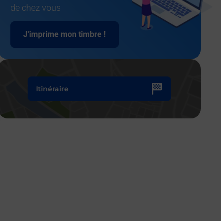
de chez vous
J'imprime mon timbre !
Itinéraire