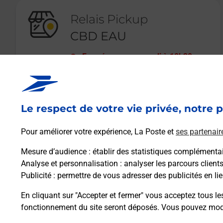
Relais Pickup
CBD EAU
Fermé
-
ouvre samedi à
10h30
54 RUE LEON BOURGEOIS
51000
CHALONS EN CHAMPAGNE
Le respect de votre vie privée, notre p
En savoir plus
Pour améliorer votre expérience, La Poste et
ses partenair
Mesure d’audience
: établir des statistiques complémentair
Analyse et personnalisation
: analyser les parcours client
Publicité
: permettre de vous adresser des publicités en lie
En cliquant sur "Accepter et fermer" vous acceptez tous le
fonctionnement du site seront déposés. Vous pouvez modi