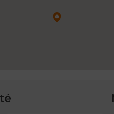
Pin de la carte
té