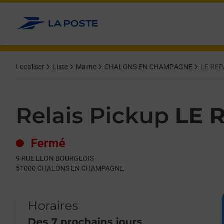
Le lien s'ouvre dans un nouvel onglet
Allez au contenu
Day of the Week
Get directions to Relais Pickup at 9 RUE LEON BOURGEOIS 
Hours
Localiser
Liste
Marne
CHALONS EN CHAMPAGNE
LE REP
Relais Pickup
LE 
Fermé
9 RUE LEON BOURGEOIS
51000
CHALONS EN CHAMPAGNE
Horaires
Des 7 prochains jours