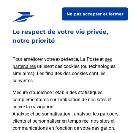
Relais Pickup
LOCATION DRIVE FAGNIERES
Ne pas accepter et fermer
Ouvert
-
ferme bientôt à
12h00
Le respect de votre vie privée,
ROUTE D EPERNAY
51510
FAGNIERES
notre priorité
En savoir plus
Pour améliorer votre expérience, La Poste et
ses
partenaires
utilisent des cookies (ou technologies
Malin !
similaires). Les finalités des cookies sont les
suivantes :
La Poste
Mesure d’audience
: établir des statistiques
en ligne
complémentaires sur l’utilisation de nos sites et
suivre la navigation.
Ouvert 24h/24
Analyse et personnalisation
: analyser les parcours
clients et personnaliser en temps réel nos sites et
En savoir plus
communications en fonction de votre navigation.