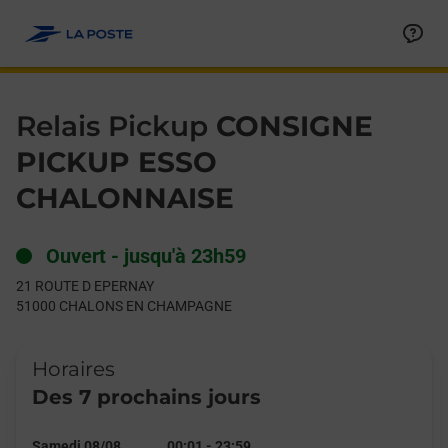
Le lien s'ouvre dans un nouvel onglet
Allez au contenu
Day of the Week
Get directions to Relais Pickup at 21 ROUTE D EPERNAY CH
Hours
Relais Pickup
CONSIGNE
PICKUP ESSO
CHALONNAISE
Ouvert
-
jusqu'à
23h59
21 ROUTE D EPERNAY
51000
CHALONS EN CHAMPAGNE
Horaires
Des 7 prochains jours
Samedi 08/08
00:01
-
23:59