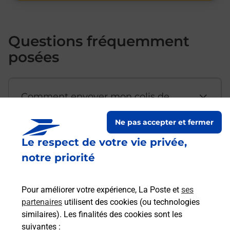
Questions fréquemment
posées
Comment envoyer mon colis de
chez moi ?
Ne pas accepter et fermer
Le respect de votre vie privée,
Est-il possible d’acheter un
notre priorité
emballage directement depuis un
bureau de Poste ?
Pour améliorer votre expérience, La Poste et
ses
partenaires
utilisent des cookies (ou technologies
Comment demander une
similaires). Les finalités des cookies sont les
modification de livraison ?
suivantes :