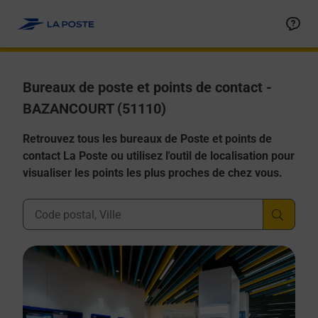
Allez au contenu
Afficher ou masquer la réponse
Afficher ou masquer la réponse
Afficher ou masquer la réponse
Afficher ou masquer la réponse
Afficher ou masquer la réponse
Bureaux de poste et points de contact -
BAZANCOURT (51110)
Retrouvez tous les bureaux de Poste et points de
contact La Poste ou utilisez l'outil de localisation pour
visualiser les points les plus proches de chez vous.
Ville, Département, Code Postal