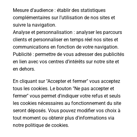
Mesure d’audience
: établir des statistiques
complémentaires sur l’utilisation de nos sites et
Comment La Poste participe-t-elle
suivre la navigation.
à votre sécurité au quotidien ?
Analyse et personnalisation
: analyser les parcours
clients et personnaliser en temps réel nos sites et
communications en fonction de votre navigation.
Puis-je passer mon code de la route
Publicité
: permettre de vous adresser des publicités
avec La Poste et sous quelles
en lien avec vos centres d’intérêts sur notre site et
conditions ?
en dehors.
En cliquant sur "Accepter et fermer" vous acceptez
tous les cookies. Le bouton "Ne pas accepter et
fermer" vous permet d'indiquer votre refus et seuls
Localiser
Liste
Marne
BAZANCOURT
les cookies nécessaires au fonctionnement du site
seront déposés. Vous pouvez modifier vos choix à
tout moment ou obtenir plus d'informations via
notre politique de cookies
.
Plan du site