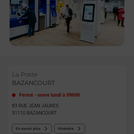
Le lien s'ouvre dans un nouvel onglet
La Poste
BAZANCOURT
Fermé
-
ouvre lundi à
09h00
83 RUE JEAN JAURES
51110
BAZANCOURT
En savoir plus
Itinéraire