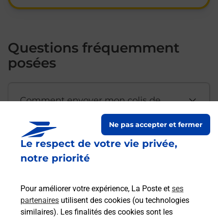
Questions fréquemment
posées
Comment envoyer mon colis de
chez moi ?
Ne pas accepter et fermer
Le respect de votre vie privée,
Est-il possible d’acheter un
notre priorité
emballage directement depuis un
bureau de Poste ?
Pour améliorer votre expérience, La Poste et
ses
partenaires
utilisent des cookies (ou technologies
Comment demander une
similaires). Les finalités des cookies sont les