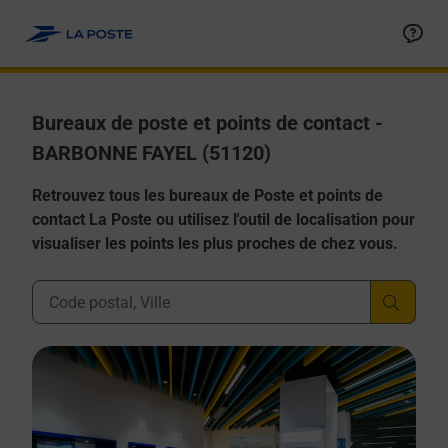
Allez au contenu
Afficher ou masquer la réponse
Afficher ou masquer la réponse
Afficher ou masquer la réponse
Afficher ou masquer la réponse
Afficher ou masquer la réponse
Bureaux de poste et points de contact -
BARBONNE FAYEL (51120)
Retrouvez tous les bureaux de Poste et points de
contact La Poste ou utilisez l'outil de localisation pour
visualiser les points les plus proches de chez vous.
Ville, Département, Code Postal