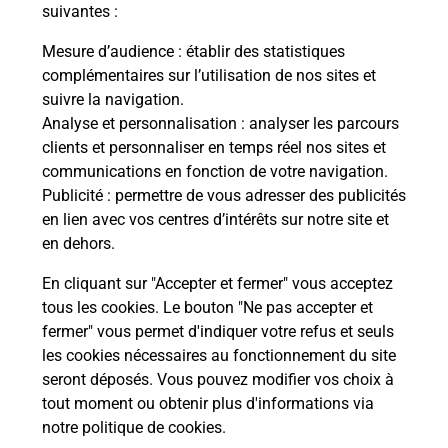
modification de livraison ?
suivantes :
Mesure d’audience
: établir des statistiques
complémentaires sur l’utilisation de nos sites et
Comment La Poste participe-t-elle
suivre la navigation.
à votre sécurité au quotidien ?
Analyse et personnalisation
: analyser les parcours
clients et personnaliser en temps réel nos sites et
communications en fonction de votre navigation.
Puis-je passer mon code de la route
Publicité
: permettre de vous adresser des publicités
avec La Poste et sous quelles
en lien avec vos centres d’intérêts sur notre site et
conditions ?
en dehors.
En cliquant sur "Accepter et fermer" vous acceptez
tous les cookies. Le bouton "Ne pas accepter et
fermer" vous permet d'indiquer votre refus et seuls
Localiser
Liste
Marne
BARBONNE FAYEL
les cookies nécessaires au fonctionnement du site
seront déposés. Vous pouvez modifier vos choix à
tout moment ou obtenir plus d'informations via
notre politique de cookies
.