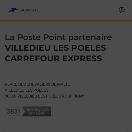
Le lien s'ouvre dans un nouvel onglet
Allez au contenu
Day of the Week
Get directions to La Poste Point partenaire at PLACE DES 
Hours
La Poste Point partenaire
VILLEDIEU LES POELES
CARREFOUR EXPRESS
PLACE DES CHEVALIERS DE MALTE
VILLEDIEU LES POELES
50800
VILLEDIEU LES POELES ROUFFIGNY