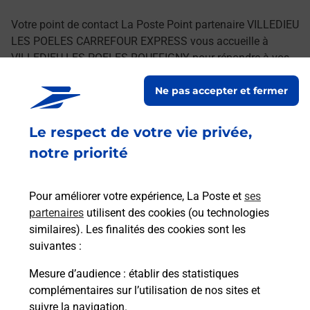
Votre point de contact La Poste Point partenaire VILLEDIEU
LES POELES CARREFOUR EXPRESS vous accueille à
VILLEDIEU LES POELES ROUFFIGNY pour répondre à vos
besoins d'affranchissement Courrier-Colis.
Ne pas accepter et fermer
Retrouvez toutes nos offres en ligne sur notre site
Le respect de votre vie privée,
notre priorité
Pour améliorer votre expérience, La Poste et
ses
partenaires
utilisent des cookies (ou technologies
similaires). Les finalités des cookies sont les
suivantes :
Mesure d’audience
: établir des statistiques
complémentaires sur l’utilisation de nos sites et
suivre la navigation.