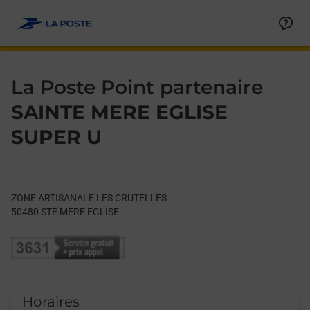
Le lien s'ouvre dans un nouvel onglet
Allez au contenu
Day of the Week
Get directions to La Poste Point partenaire at ZONE ARTISA
Hours
La Poste Point partenaire
SAINTE MERE EGLISE
SUPER U
ZONE ARTISANALE LES CRUTELLES
50480
STE MERE EGLISE
Horaires