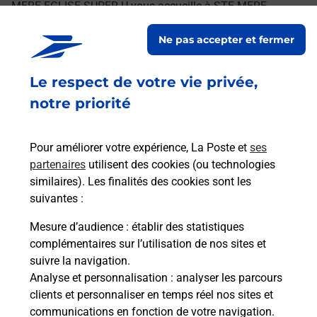
MERE EGLISE SUPER U vous accueille à STE MERE
EGLISE pour répondre à vos besoins d'affranchissement
Ne pas accepter et fermer
Courrier-Colis.
Le respect de votre vie privée,
Retrouvez toutes nos offres en ligne sur notre site
notre priorité
Pour améliorer votre expérience, La Poste et
ses
partenaires
utilisent des cookies (ou technologies
similaires). Les finalités des cookies sont les
suivantes :
Mesure d’audience
: établir des statistiques
complémentaires sur l’utilisation de nos sites et
suivre la navigation.
Analyse et personnalisation
: analyser les parcours
clients et personnaliser en temps réel nos sites et
communications en fonction de votre navigation.