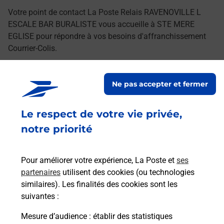
Votre point de contact La Poste Relais RAVENOVILLE L
ESCALE BAR BURALISTE vous accueille à STE MERE
EGLISE pour répondre à vos besoins d'affranchissement
Courrier-Colis.
Retrouvez toutes nos offres en ligne sur notre site
Ne pas accepter et fermer
Le respect de votre vie privée,
notre priorité
Pour améliorer votre expérience, La Poste et
ses
partenaires
utilisent des cookies (ou technologies
similaires). Les finalités des cookies sont les
suivantes :
Mesure d’audience
: établir des statistiques