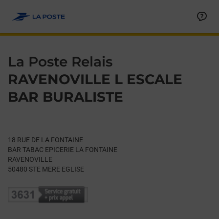
Le lien s'ouvre dans un nouvel onglet
Allez au contenu
Day of the Week
Get directions to La Poste Relais at 18 RUE DE LA FONTAINE 
Hours
La Poste Relais
RAVENOVILLE L ESCALE
BAR BURALISTE
18 RUE DE LA FONTAINE
BAR TABAC EPICERIE LA FONTAINE
RAVENOVILLE
50480
STE MERE EGLISE