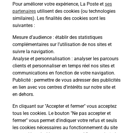
Pour améliorer votre expérience, La Poste et
ses
les offres téléalarme dans votre bureau de Poste à
partenaires
utilisent des cookies (ou technologies
SAINT SAUVEUR LE VICOMTE.
similaires). Les finalités des cookies sont les
suivantes :
En savoir plus
Mesure d’audience
: établir des statistiques
En savoir plus
complémentaires sur l’utilisation de nos sites et
Envoyer un colis
suivre la navigation.
Analyse et personnalisation
: analyser les parcours
Vous souhaitez envoyer un colis depuis : SAINT
clients et personnaliser en temps réel nos sites et
SAUVEUR LE VICOMTE (50390) ? Découvrez
communications en fonction de votre navigation.
toutes les solutions proposées par La Poste.
Publicité
: permettre de vous adresser des publicités
en lien avec vos centres d’intérêts sur notre site et
En savoir plus
en dehors.
En cliquant sur "Accepter et fermer" vous acceptez
tous les cookies. Le bouton "Ne pas accepter et
Localiser
Liste
Manche
ST SAUVEUR LE VICOMTE
fermer" vous permet d'indiquer votre refus et seuls
SAINT SAUVEUR LE VICOMTE
les cookies nécessaires au fonctionnement du site