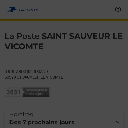
Le lien s'ouvre dans un nouvel onglet
Allez au contenu
Day of the Week
Get directions to La Poste at 8 RUE ARISTIDE BRIAND ST SAU
Hours
La Poste
SAINT SAUVEUR LE
VICOMTE
8 RUE ARISTIDE BRIAND
50390
ST SAUVEUR LE VICOMTE
Horaires
Des 7 prochains jours