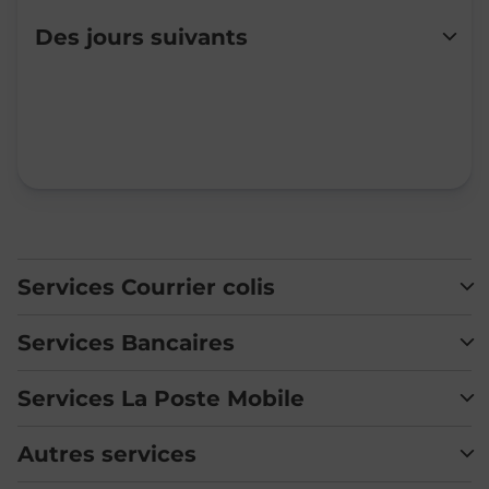
Lundi
Fermé
Des jours suivants
Mardi
14:00
-
16:15
Mercredi
14:00
-
16:15
Jeudi
14:00
-
16:15
Vendredi
Fermé
Samedi
Fermé
Dimanche
Fermé
Services Courrier colis
Services Bancaires
Services La Poste Mobile
Autres services