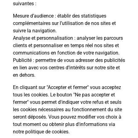
modification de livraison ?
suivantes :
Mesure d’audience
: établir des statistiques
complémentaires sur l’utilisation de nos sites et
Comment La Poste participe-t-elle
suivre la navigation.
à votre sécurité au quotidien ?
Analyse et personnalisation
: analyser les parcours
clients et personnaliser en temps réel nos sites et
communications en fonction de votre navigation.
Puis-je passer mon code de la route
Publicité
: permettre de vous adresser des publicités
avec La Poste et sous quelles
en lien avec vos centres d’intérêts sur notre site et
conditions ?
en dehors.
En cliquant sur "Accepter et fermer" vous acceptez
tous les cookies. Le bouton "Ne pas accepter et
fermer" vous permet d'indiquer votre refus et seuls
Localiser
Liste
Manche
ST QUENTIN SUR LE HOMME
les cookies nécessaires au fonctionnement du site
seront déposés. Vous pouvez modifier vos choix à
tout moment ou obtenir plus d'informations via
notre politique de cookies
.