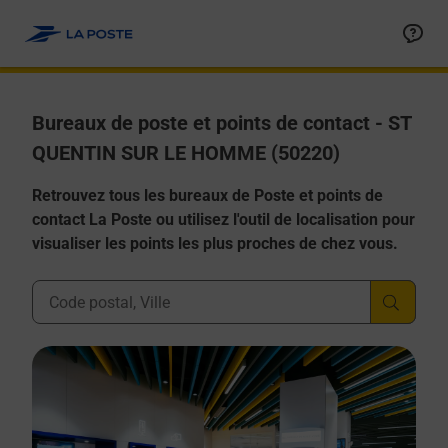
Allez au contenu
Afficher ou masquer la réponse
Afficher ou masquer la réponse
Afficher ou masquer la réponse
Afficher ou masquer la réponse
Afficher ou masquer la réponse
Bureaux de poste et points de contact - ST
QUENTIN SUR LE HOMME (50220)
Retrouvez tous les bureaux de Poste et points de
contact La Poste ou utilisez l'outil de localisation pour
visualiser les points les plus proches de chez vous.
Ville, Département, Code Postal