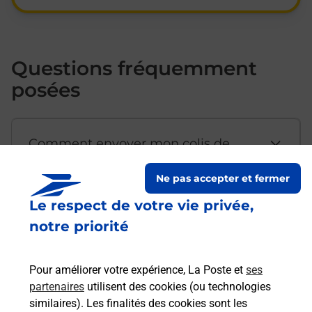
Questions fréquemment
posées
Comment envoyer mon colis de
chez moi ?
Ne pas accepter et fermer
Le respect de votre vie privée,
Est-il possible d’acheter un
notre priorité
emballage directement depuis un
bureau de Poste ?
Pour améliorer votre expérience, La Poste et
ses
partenaires
utilisent des cookies (ou technologies
Comment demander une
similaires). Les finalités des cookies sont les