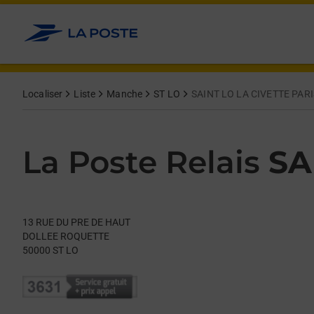
Le lien s'ouvre dans un nouvel onglet
Allez au contenu
Day of the Week
Get directions to La Poste Relais at 13 RUE DU PRE DE HAUT ST
Hours
Localiser
Liste
Manche
ST LO
SAINT LO LA CIVETTE PARI
La Poste Relais
SA
13 RUE DU PRE DE HAUT
DOLLEE ROQUETTE
50000
ST LO