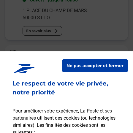
1 PLACE DU CHAMP DE MARS
50000
ST LO
En savoir plus
Relais Pickup
BISTRO SAINT LOIS
Ne pas accepter et fermer
Ouvert
-
jusqu'à
19h30
Le respect de votre vie privée,
14 RUE MARECHAL LECLERC
50000
ST LO
notre priorité
En savoir plus
Pour améliorer votre expérience, La Poste et
ses
partenaires
utilisent des cookies (ou technologies
Malin !
similaires). Les finalités des cookies sont les
suivantes :