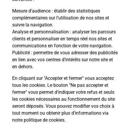
La Poste
Mesure d’audience
: établir des statistiques
en ligne
complémentaires sur l’utilisation de nos sites et
suivre la navigation.
Ouvert 24h/24
Analyse et personnalisation
: analyser les parcours
clients et personnaliser en temps réel nos sites et
En savoir plus
communications en fonction de votre navigation.
Publicité
: permettre de vous adresser des publicités
en lien avec vos centres d’intérêts sur notre site et
Recherchez un autre point de contact
en dehors.
En cliquant sur "Accepter et fermer" vous acceptez
tous les cookies. Le bouton "Ne pas accepter et
Localiser
Liste
Manche
ST LO
fermer" vous permet d'indiquer votre refus et seuls
CONSIGNE PICKUP LA POSTE ST LO RP
les cookies nécessaires au fonctionnement du site
seront déposés. Vous pouvez modifier vos choix à
tout moment ou obtenir plus d'informations via
notre politique de cookies
.
Plan du site