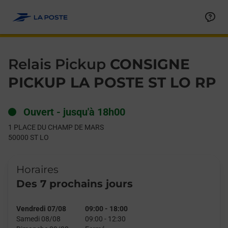
Le lien s'ouvre dans un nouvel onglet
Allez au contenu
Day of the Week
Get directions to Relais Pickup at 1 PLACE DU CHAMP DE MARS
Hours
Relais Pickup
CONSIGNE
PICKUP LA POSTE ST LO RP
Ouvert
-
jusqu'à
18h00
1 PLACE DU CHAMP DE MARS
50000
ST LO
Horaires
Des 7 prochains jours
Vendredi 07/08
09:00
-
18:00
Samedi 08/08
09:00
-
12:30