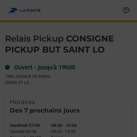
Le lien s'ouvre dans un nouvel onglet
Allez au contenu
Day of the Week
Get directions to Relais Pickup at 1980 AVENUE DE PARIS ST LO
Hours
Relais Pickup
CONSIGNE
PICKUP BUT SAINT LO
Ouvert
-
jusqu'à
19h00
1980 AVENUE DE PARIS
50000
ST LO
Horaires
Des 7 prochains jours
Vendredi 07/08
08:30
-
19:00
Samedi 08/08
09:30
-
19:00