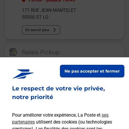
171 RUE JEAN MANTELET
50000
ST LO
En savoir plus
Relais Pickup
STATION SERVICE BAZIN
BARITEAUD
Ne pas accepter et fermer
Ouvert
-
jusqu'à
19h30
Le respect de votre vie privée,
1214 AVENUE DE PARIS
50000
ST LO
notre priorité
En savoir plus
Pour améliorer votre expérience, La Poste et
ses
partenaires
utilisent des cookies (ou technologies
Malin !
similaires). Les finalités des cookies sont les