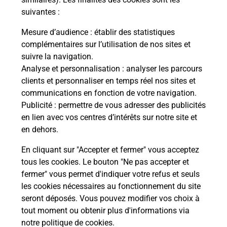
suivantes :
La Poste
Mesure d’audience
: établir des statistiques
en ligne
complémentaires sur l’utilisation de nos sites et
suivre la navigation.
Ouvert 24h/24
Analyse et personnalisation
: analyser les parcours
clients et personnaliser en temps réel nos sites et
En savoir plus
communications en fonction de votre navigation.
Publicité
: permettre de vous adresser des publicités
en lien avec vos centres d’intérêts sur notre site et
Recherchez un autre point de contact
en dehors.
En cliquant sur "Accepter et fermer" vous acceptez
tous les cookies. Le bouton "Ne pas accepter et
Localiser
Liste
Manche
ST LO
fermer" vous permet d'indiquer votre refus et seuls
CONSIGNE PICKUP BUT SAINT LO
les cookies nécessaires au fonctionnement du site
seront déposés. Vous pouvez modifier vos choix à
tout moment ou obtenir plus d'informations via
notre politique de cookies
.