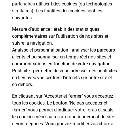
partenaires
utilisent des cookies (ou technologies
Comment demander une
similaires). Les finalités des cookies sont les
modification de livraison ?
suivantes :
Mesure d’audience
: établir des statistiques
complémentaires sur l’utilisation de nos sites et
Comment La Poste participe-t-elle
suivre la navigation.
à votre sécurité au quotidien ?
Analyse et personnalisation
: analyser les parcours
clients et personnaliser en temps réel nos sites et
communications en fonction de votre navigation.
Puis-je passer mon code de la route
Publicité
: permettre de vous adresser des publicités
avec La Poste et sous quelles
en lien avec vos centres d’intérêts sur notre site et
conditions ?
en dehors.
En cliquant sur "Accepter et fermer" vous acceptez
tous les cookies. Le bouton "Ne pas accepter et
fermer" vous permet d'indiquer votre refus et seuls
Localiser
Liste
Manche
ST LAURENT DE CUVES
les cookies nécessaires au fonctionnement du site
seront déposés. Vous pouvez modifier vos choix à