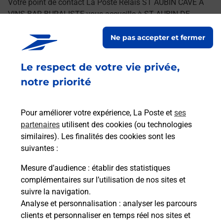
Votre point de contact La Poste Relais ST AUBIN CAVE A
VINS BAR BURALISTE vous accueille à ST AUBIN DE
TERREGATTE pour répondre à vos besoins
Ne pas accepter et fermer
d'affranchissement Courrier-Colis.
Le respect de votre vie privée,
Retrouvez toutes nos offres en ligne sur notre site
notre priorité
Pour améliorer votre expérience, La Poste et
ses
partenaires
utilisent des cookies (ou technologies
similaires). Les finalités des cookies sont les
suivantes :
Mesure d’audience
: établir des statistiques
complémentaires sur l’utilisation de nos sites et
suivre la navigation.
Analyse et personnalisation
: analyser les parcours
clients et personnaliser en temps réel nos sites et