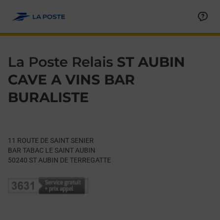
Le lien s'ouvre dans un nouvel onglet
Allez au contenu
Day of the Week
Get directions to La Poste Relais at 11 ROUTE DE SAINT SEN
Hours
La Poste Relais
ST AUBIN
CAVE A VINS BAR
BURALISTE
11 ROUTE DE SAINT SENIER
BAR TABAC LE SAINT AUBIN
50240
ST AUBIN DE TERREGATTE