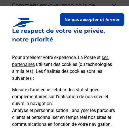
Comment envoyer mon colis de
chez moi ?
Ne pas accepter et fermer
Le respect de votre vie privée,
Est-il possible d’acheter un
notre priorité
emballage directement depuis un
bureau de Poste ?
Pour améliorer votre expérience, La Poste et
ses
partenaires
utilisent des cookies (ou technologies
Comment demander une
similaires). Les finalités des cookies sont les
modification de livraison ?
suivantes :
Mesure d’audience
: établir des statistiques
complémentaires sur l’utilisation de nos sites et
Comment La Poste participe-t-elle
suivre la navigation.
à votre sécurité au quotidien ?
Analyse et personnalisation
: analyser les parcours
clients et personnaliser en temps réel nos sites et
communications en fonction de votre navigation.