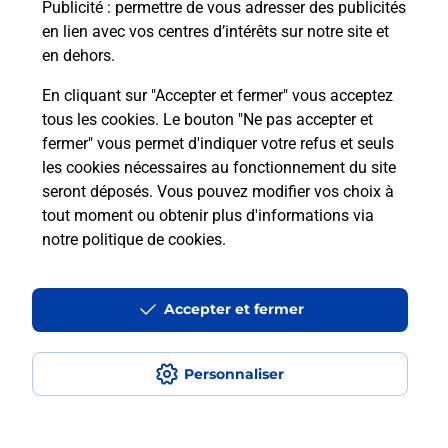
Puis-je passer mon code de la route
Publicité
: permettre de vous adresser des publicités
avec La Poste et sous quelles
en lien avec vos centres d’intérêts sur notre site et
conditions ?
en dehors.
En cliquant sur "Accepter et fermer" vous acceptez
tous les cookies. Le bouton "Ne pas accepter et
fermer" vous permet d'indiquer votre refus et seuls
Localiser
Liste
Manche
QUETTREVILLE SUR SIENNE
les cookies nécessaires au fonctionnement du site
seront déposés. Vous pouvez modifier vos choix à
tout moment ou obtenir plus d'informations via
notre politique de cookies
.
Plan du site
Accessibilité : partiellement conforme
Accepter et fermer
Conditions contractuelles
Personnaliser
Mentions légales
Données personnelles et cookies