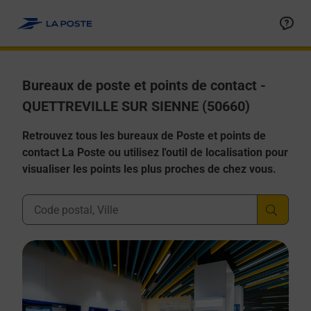
Allez au contenu
Afficher ou masquer la réponse
Afficher ou masquer la réponse
Afficher ou masquer la réponse
Afficher ou masquer la réponse
Afficher ou masquer la réponse
Bureaux de poste et points de contact -
QUETTREVILLE SUR SIENNE (50660)
Retrouvez tous les bureaux de Poste et points de
contact La Poste ou utilisez l'outil de localisation pour
visualiser les points les plus proches de chez vous.
Ville, Département, Code Postal