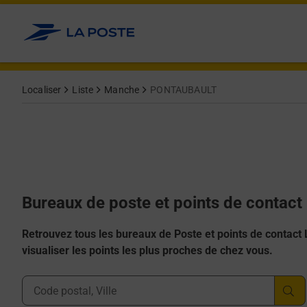
Allez au contenu
Afficher ou masquer la réponse
Afficher ou masquer la réponse
Afficher ou masquer la réponse
Afficher ou masquer la réponse
Afficher ou masquer la réponse
Localiser
Liste
Manche
PONTAUBAULT
Bureaux de poste et points de conta
Retrouvez tous les bureaux de Poste et points de contact La
visualiser les points les plus proches de chez vous.
Ville, Département, Code Postal