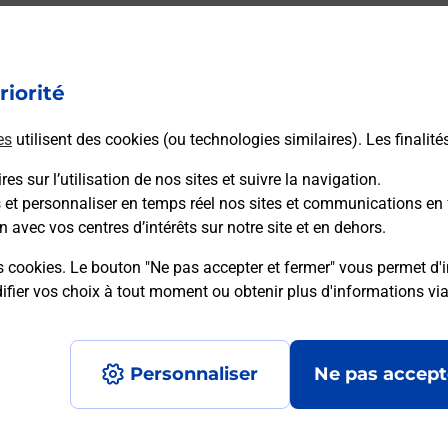
ectement depuis un bureau de Poste ?
riorité
vraison ?
es
utilisent des cookies (ou technologies similaires). Les finalité
es sur l’utilisation de nos sites et suivre la navigation.
sécurité au quotidien ?
s et personnaliser en temps réel nos sites et communications en 
n avec vos centres d’intérêts sur notre site et en dehors.
 Poste et sous quelles conditions ?
s cookies. Le bouton "Ne pas accepter et fermer" vous permet d'i
fier vos choix à tout moment ou obtenir plus d'informations vi
Personnaliser
Ne pas accept
Accessibilité : partiellement conforme
Conditions contractuel