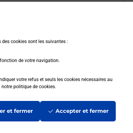
s des cookies sont les suivantes :
fonction de votre navigation.
ndiquer votre refus et seuls les cookies nécessaires au
a
notre politique de cookies
.
er et fermer
Accepter et fermer
les
Mentions légales
Données personnelles et cookies