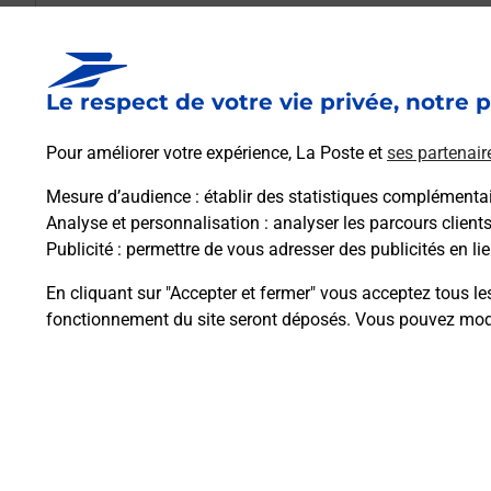
Est-il possible d’acheter un emballage dir
Le respect de votre vie privée, notre p
Comment demander une modification de li
Pour améliorer votre expérience, La Poste et
ses partenair
Mesure d’audience
: établir des statistiques complémentair
Comment La Poste participe-t-elle à votre 
Analyse et personnalisation
: analyser les parcours client
Publicité
: permettre de vous adresser des publicités en lie
Puis-je passer mon code de la route avec La
En cliquant sur "Accepter et fermer" vous acceptez tous le
fonctionnement du site seront déposés. Vous pouvez modi
Plan du site