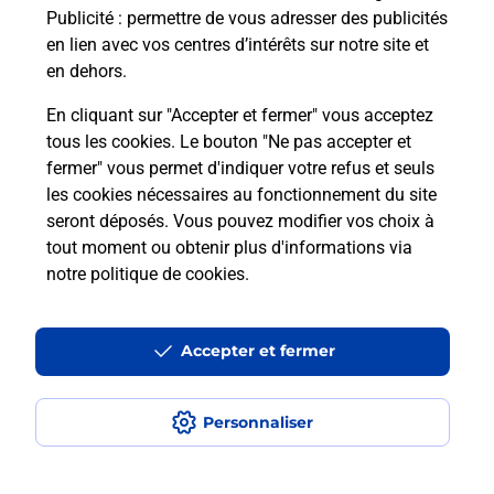
Publicité
: permettre de vous adresser des publicités
Comment est installée la
en lien avec vos centres d’intérêts sur notre site et
téléassistance classique ?
en dehors.
En cliquant sur "Accepter et fermer" vous acceptez
tous les cookies. Le bouton "Ne pas accepter et
Localiser
Liste
Liste - téléassistance
fermer" vous permet d'indiquer votre refus et seuls
Manche - téléassistance
Mortain Bocage - téléassistance
les cookies nécessaires au fonctionnement du site
seront déposés. Vous pouvez modifier vos choix à
tout moment ou obtenir plus d'informations via
notre politique de cookies
.
Plan du site
Accessibilité : partiellement conforme
Accepter et fermer
Conditions contractuelles
Personnaliser
Mentions légales