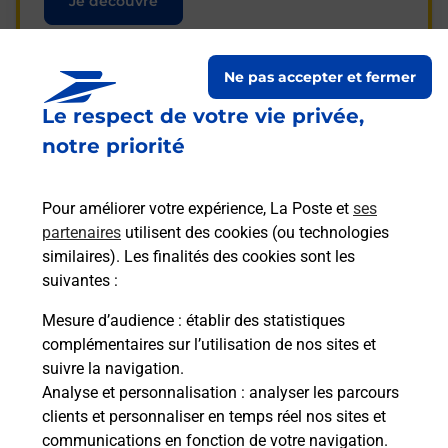
Je découvre
Ne pas accepter et fermer
Le respect de votre vie privée,
Questions fréquemment
notre priorité
posées
Pour améliorer votre expérience, La Poste et
ses
partenaires
utilisent des cookies (ou technologies
La téléassistance classique avec
similaires). Les finalités des cookies sont les
médaillon d’alarme qu’est ce que
suivantes :
c’est ?
Mesure d’audience
: établir des statistiques
complémentaires sur l’utilisation de nos sites et
Comment fonctionne la
suivre la navigation.
téléassistance classique ?
Analyse et personnalisation
: analyser les parcours
clients et personnaliser en temps réel nos sites et
communications en fonction de votre navigation.