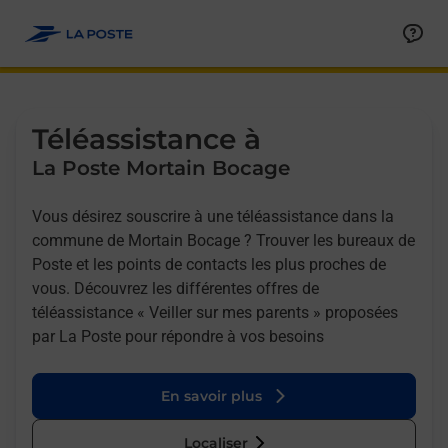
Allez au contenu
Afficher ou masquer la réponse
Afficher ou masquer la réponse
Afficher ou masquer la réponse
Téléassistance à
La Poste Mortain Bocage
Vous désirez souscrire à une téléassistance dans la
commune de Mortain Bocage ? Trouver les bureaux de
Poste et les points de contacts les plus proches de
vous. Découvrez les différentes offres de
téléassistance « Veiller sur mes parents » proposées
par La Poste pour répondre à vos besoins
En savoir plus
Localiser