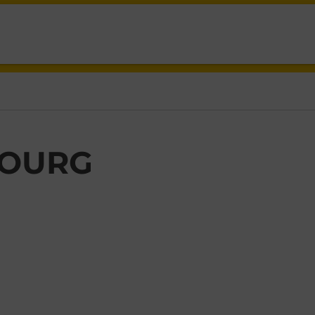
EBOURG,
OURG