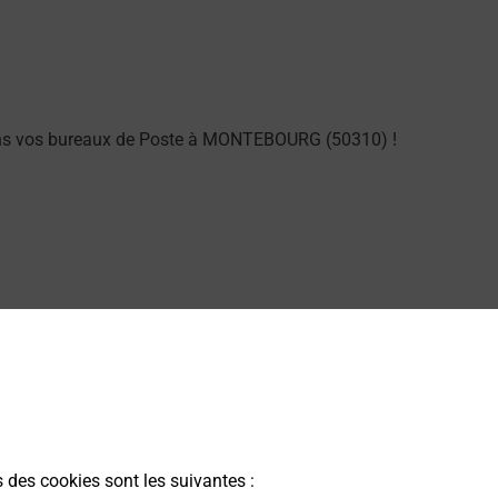
dans vos bureaux de Poste à MONTEBOURG (50310) !
sung dans vos bureaux de Poste à MONTEBOURG (50310)
s des cookies sont les suivantes :