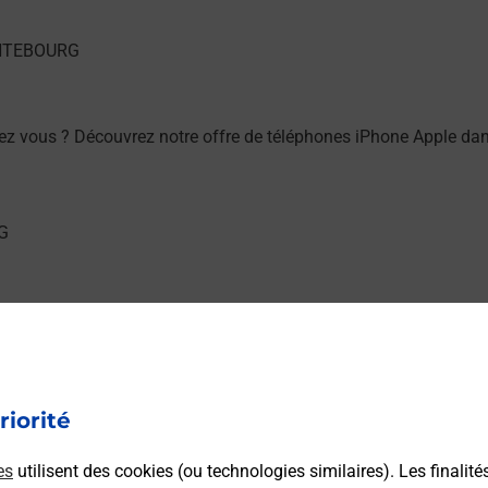
ez vous ? Découvrez notre offre de téléphones iPhone Apple 
hez vous ? Découvrez notre offre de téléphones mobiles Sam
riorité
es
utilisent des cookies (ou technologies similaires). Les finalité