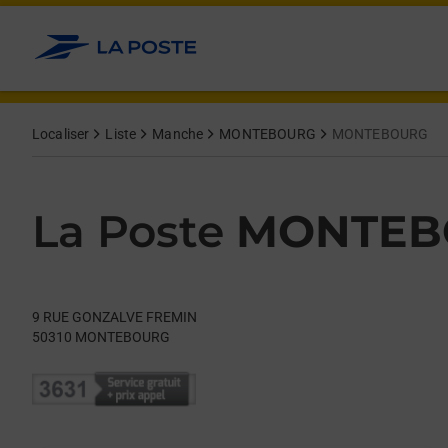
Le lien s'ouvre dans un nouvel onglet
Allez au contenu
Day of the Week
Get directions to La Poste at 9 RUE GONZALVE FREMIN MONT
Hours
Localiser
Liste
Manche
MONTEBOURG
MONTEBOURG
La Poste
MONTEB
9 RUE GONZALVE FREMIN
50310
MONTEBOURG